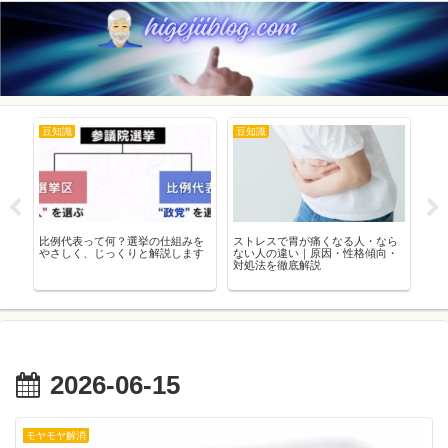
豆知識
豆知識
豆
感
比例代表って何？選挙の仕組みを
ストレスで胃が痛くなる人・なら
高
で
やさしく、じっくりと解説します
ない人の違い｜原因・性格傾向・
チ
】
対処法を徹底解説
苦
2026-06-15
モヤモヤ解消