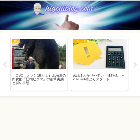
生活
トレンド
ト
八潮
「OSO（オソ）18とは？ 北海道の
必読！わかりやすい「独身税」～
ラブ
性
肉食熊『怪物ヒグマ』の衝撃実態
2026年4月よりスタート
気
と謎の生態」