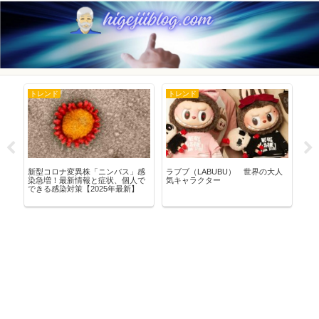
トレンド
トレンド
豆
シナ
新型コロナ変異株「ニンバス」感
ラブブ（LABUBU） 世界の大人
高
染急増！最新情報と症状、個人で
気キャラクター
チ
できる感染対策【2025年最新】
苦