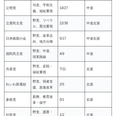
与党、平和主
公明党
14/27
中道
義、福祉重視
野党、リベラ
立憲民主党
22/38
中道左派
ル、憲法重視
野党、改革志
日本維新の会
5/17
中道右派
向、地方分権
野党、中道、
国民民主党
4/9
中道
現実路線
野党、反戦・
共産党
7/11
左派
福祉重視
野党、弱者支
れいわ新選組
2/5
左派
援、急進改革
新興、教育改
参政党
0/1
右派
革・保守
野党、護憲・
社民党
1/2
左派