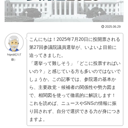
2025.06.29
こんにちは！2025年7月20日に投開票される
第27回参議院議員選挙が、いよいよ目前に
higejii(ひげ
迫ってきました
。
爺）
「選挙って難しそう」「どこに投票すればい
いの？」と感じている方も多いのではないで
しょうか。この記事では、参院選の基本か
ら、主要政党・候補者の関係性や勢力図ま
で、相関図を使って徹底的に解説します！
これを読めば、ニュースやSNSの情報に振
り回されず、自分で選択できる力が身につき
ますよ。