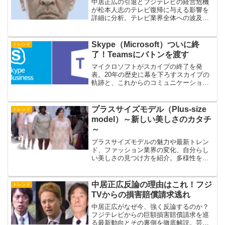
中居正広の引退とフジテレビの経営危機
が松本人志のテレビ復帰に与える影響を
詳細に分析。テレビ業界全体への波及効
果と今後の展望を探る。
Skype（Microsoft）ついに終
トレンド
了！Teamsにバトンを渡す
マイクロソフトがスカイプの終了を発
表。20年の歴史に幕を下ろすスカイプの
軌跡と、これからのコミュニケーション
ツールの展望を探る。
プラスサイズモデル（Plus-size
トレンド
model）～新しい美しさのカタチ
～
プラスサイズモデルの魅力や最新トレン
ド、ファッション業界の変化、自分らし
い美しさの見つけ方を紹介。多様性を認
め合う新しい時代の“美しさ”を一緒に考え
てみませんか？
中居正広反論の理由はこれ！フジ
トレンド
TVからの損害賠償請求逃れ
中居正広がなぜ今、強く反論するのか？
フジテレビからの巨額損害賠償請求を巡
る最新動向とその裏側を徹底解説。芸能