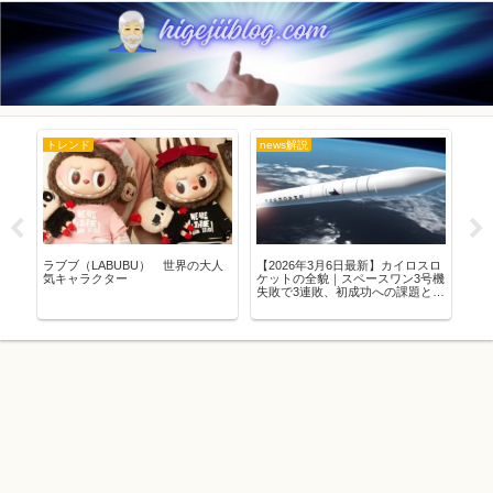
トレンド
news解説
ト
正
ラブブ（LABUBU） 世界の大人
【2026年3月6日最新】カイロスロ
新
真
気キャラクター
ケットの全貌｜スペースワン3号機
染
歴
失敗で3連敗、初成功への課題とス
でき
ペースポート紀伊の軌跡を徹底解
説