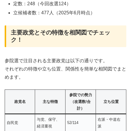
定数：248（今回改選124）
立候補者数：477人（2025年6月時点）
主要政党とその特徴を相関図でチェッ
ク！
参院選で注目される主要政党は以下の通りです。
それぞれの特徴や立ち位置、関係性を簡単な相関図でまと
めます。
参院での勢力
政党名
主な特徴
（改選数/合
立ち位置
計）
与党、保守、
右派・中道右
自民党
52/114
経済重視
派