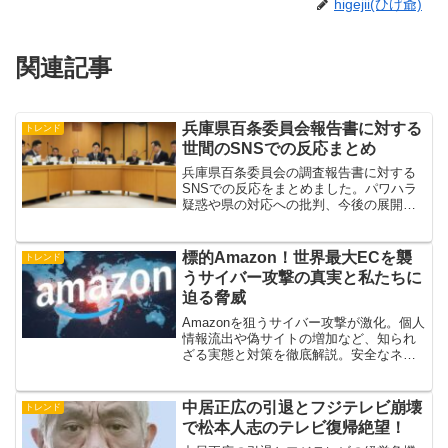
higejii(ひげ爺)
関連記事
兵庫県百条委員会報告書に対する
トレンド
世間のSNSでの反応まとめ
兵庫県百条委員会の調査報告書に対する
SNSでの反応をまとめました。パワハラ
疑惑や県の対応への批判、今後の展開へ
の期待など、様々な意見が飛び交ってい
ます。この問題が投げかける地方自治の
在り方についても考察しています。
標的Amazon！世界最大ECを襲
トレンド
うサイバー攻撃の真実と私たちに
迫る脅威
Amazonを狙うサイバー攻撃が激化。個人
情報流出や偽サイトの増加など、知られ
ざる実態と対策を徹底解説。安全なネッ
ト利用のために今できることとは？
中居正広の引退とフジテレビ崩壊
トレンド
で松本人志のテレビ復帰絶望！