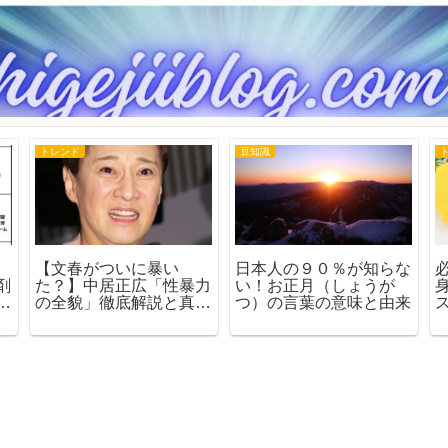
トレンド
豆知識
【文春がついに暴い
日本人の９０％が知らな
剤
た？】中居正広「性暴力
い！お正月（しょうが
チ
の全貌」徹底解説と真実
つ）の言葉の意味と由来
｜代理人の反論・事件の
全履歴と社会への波紋