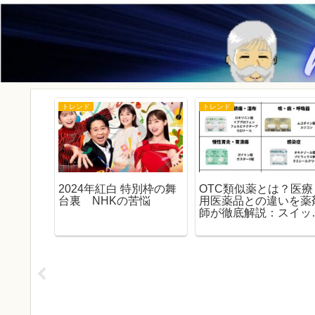
トレンド
トレンド
？選挙の
2024年紅白 特別枠の舞
OTC類似薬とは？医療
く、じっ
台裏 NHKの苦悩
用医薬品との違いを薬
す
師が徹底解説：スイッ
OTCとの関係もわかる
完全ガイド