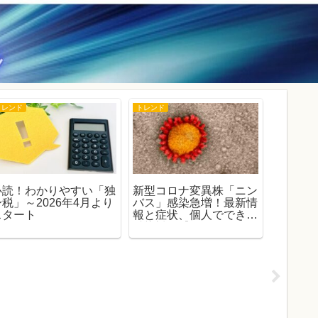
トレンド
トレンド
豆知識
必読！わかりやすい「独
新型コロナ変異株「ニン
土用の丑
身税」～2026年4月より
バス」感染急増！最新情
全ガイ
スタート
報と症状、個人でできる
うなぎ
感染対策【2025年最
新】