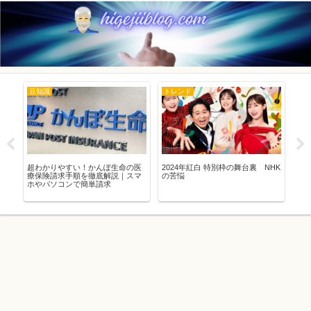
豆知識
トレンド
ト
正
超わかりやすい！かんぽ生命の医
2024年紅白 特別枠の舞台裏 NHK
【2
と
療保険請求手順を徹底解説｜スマ
の苦悩
り
ホやパソコンで簡単請求
徹
議