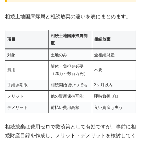
相続土地国庫帰属と相続放棄の違いを表にまとめます。
相続土地国庫帰属制
項目
相続放棄
度
対象
土地のみ
全相続財産
解体・負担金必要
費用
不要
（20万～数百万円）
手続き期限
相続開始後いつでも
3ヶ月以内
メリット
他の資産保持可能
即時負担ゼロ
デメリット
前払い費用高額
良い資産も失う
相続放棄は費用ゼロで救済策として有効ですが、事前に相
続財産目録を作成し、メリット・デメリットを検討してく