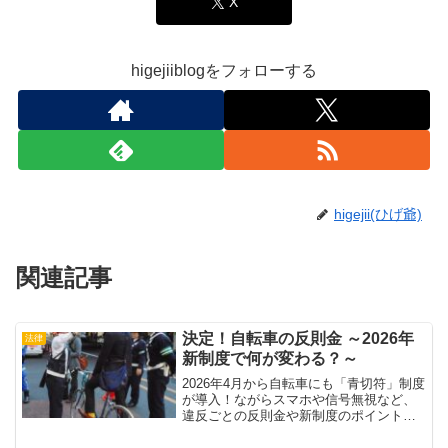
X
higejiiblogをフォローする
higejii(ひげ爺)
関連記事
決定！自転車の反則金 ～2026年
法律
新制度で何が変わる？～
2026年4月から自転車にも「青切符」制度
が導入！ながらスマホや信号無視など、
違反ごとの反則金や新制度のポイントを
わかりやすく解説。自転車ユーザー必見
の最新ルールと罰則金額を徹底解説しま