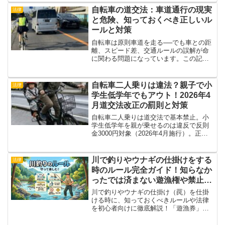
す。
自転車の道交法：車道通行の現実
法律
と危険、知っておくべき正しいル
ールと対策
自転車は原則車道を走る──でも車との距
離、スピード差、交通ルールの誤解が命
に関わる問題になっています。この記事
では、自転車の道交法の正しい理解と、
安心して走るための現実的な対策を分か
りやすく解説します。
自転車二人乗りは違法？親子で小
法律
学生低学年でもアウト！2026年4
月道交法改正の罰則と対策
自転車二人乗りは道交法で基本禁止。小
学生低学年を親が乗せるのは違反で反則
金3000円対象（2026年4月施行）。正し
いルール・例外・安全対策を詳しく解
説。子育て中のご家族必見です。
川で釣りやウナギの仕掛けをする
法律
時のルール完全ガイド！知らなか
ったでは済まない遊漁権や禁止行
為をわかりやすく解説
川で釣りやウナギの仕掛け（罠）を仕掛
ける時に、知っておくべきルールや法律
を初心者向けに徹底解説！「遊漁券」っ
て何？どんな仕掛けが違反になる？知ら
ずに逮捕されないために、安全で楽しい