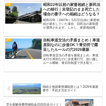
川釣りの決まりごとをまとめました。
昭和22年以前の家督相続と新民法
法律
への移行｜未登記のまま死亡した
場合の妻子への相続はどうなる？
昭和22年（1947年）5月2日以前に家督相
続が発生していた場合、旧民法の家制度
が適用されます。しかし、家督相続権者
が登記をせずに昭和22年5月3日以降に死
亡したとき、その財産は現行民法におけ
る妻子が相続できるのでしょうか？旧民
自転車道交法の矛盾まとめ｜車道
法律
法・新民法の境界をわかりやすく整理
原則なのに歩道OK？青切符で露
し、具体的な法解釈と実務上の対応を詳
呈したルールの穴2026最新
しく解説します。
自転車道交法の矛盾を徹底まとめ。車道
走行が原則なのに歩道通行可、追い越し
ルール曖昧、青切符制度で浮き彫り。実
際の道路環境とのズレを正確に解説し、
安全利用のヒントをお伝えします。
相続土地国庫帰属制度とは？2026年最新
要件・手続き完全ガイド
空き家解体費用補助金2026完全ガイド｜