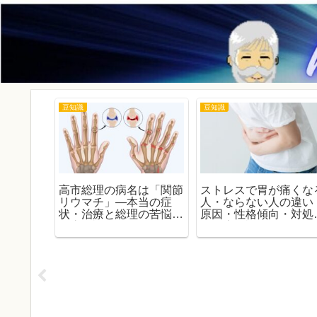
豆知識
豆知識
日最新】
高市総理の病名は「関節
ストレスで胃が痛くな
トの全貌
リウマチ」―本当の症
人・ならない人の違い
3号機失
状・治療と総理の苦悩を
原因・性格傾向・対処
成功への
徹底解説！
を徹底解説
ポート紀
解説