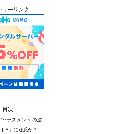
ンサーリンク
目次
“ハラスメント”の波
トA」に疑惑が？