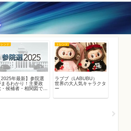
トレンド
トレンド
トレンド
【2025年最新】参院選
ラブブ（LABUBU）
必読！
がまるわかり！主要政
世界の大人気キャラクタ
身税」～
党・候補者・相関図で徹
ー
スター
底解説｜初心者にもやさ
しい参議院選挙ガイド