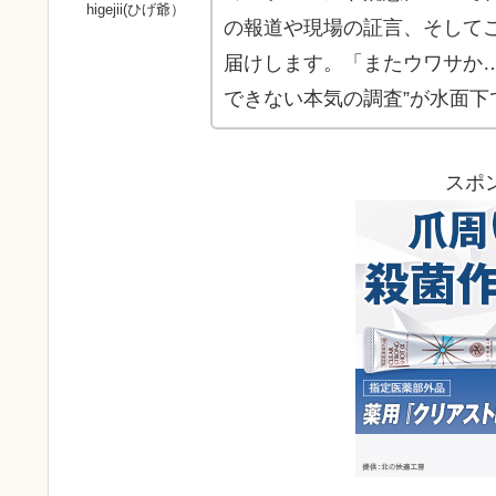
higejii(ひげ爺）
の報道や現場の証言、そして
届けします。「またウワサか
できない本気の調査”が水面
スポ