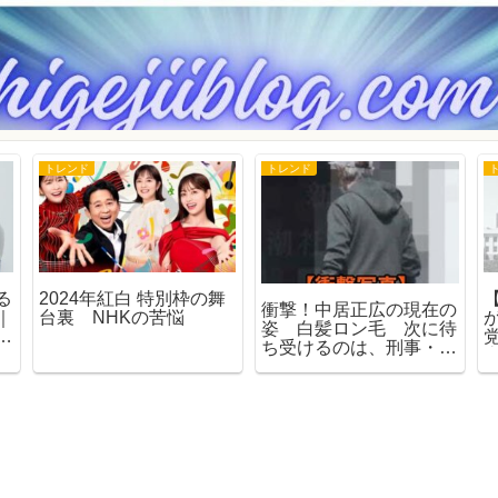
トレンド
トレンド
る
2024年紅白 特別枠の舞
衝撃！中居正広の現在の
｜
台裏 NHKの苦悩
姿 白髪ロン毛 次に待
法
ち受けるのは、刑事・民
事の責任追及！！