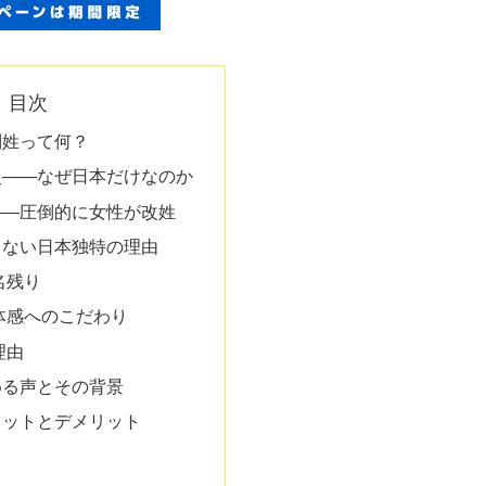
目次
別姓って何？
史――なぜ日本だけなのか
――圧倒的に女性が改姓
まない日本独特の理由
名残り
体感へのこだわり
理由
める声とその背景
リットとデメリット