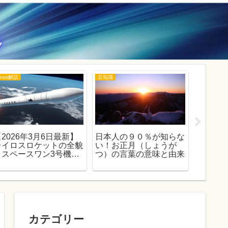
ews解説
豆知識
トレンド
【2026年3月6日最新】
日本人の９０％が知らな
【文春
カイロスロケットの全貌
い！お正月（しょうが
た？】
｜スペースワン3号機失
つ）の言葉の意味と由来
の全貌
敗で3連敗、初成功への
｜代理
課題とスペースポート紀
全履歴
伊の軌跡を徹底解説
カテゴリー