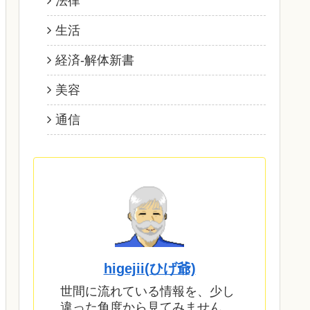
法律
生活
経済‐解体新書
美容
通信
higejii(ひげ爺)
世間に流れている情報を、少し
違った角度から見てみません