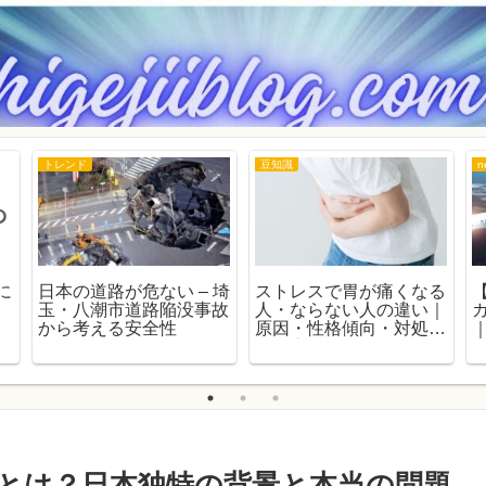
トレンド
豆知識
n
に
日本の道路が危ない – 埼
ストレスで胃が痛くなる
き
玉・八潮市道路陥没事故
人・ならない人の違い｜
から考える安全性
原因・性格傾向・対処法
を徹底解説
とは？日本独特の背景と本当の問題