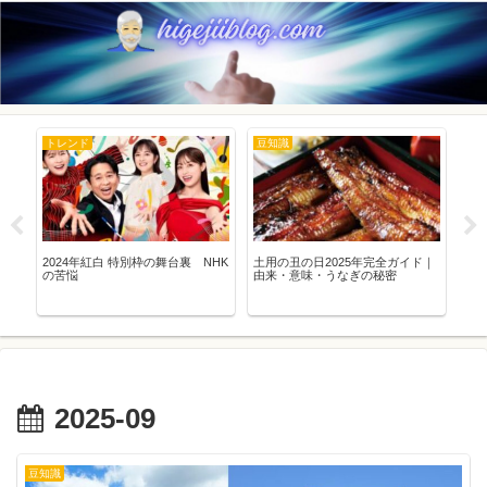
トレンド
豆知識
ト
～
2024年紅白 特別枠の舞台裏 NHK
土用の丑の日2025年完全ガイド｜
ラブ
の苦悩
由来・意味・うなぎの秘密
気
2025-09
豆知識