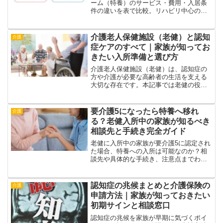
ーム（特養）のサービス・費用・入居条
件の違いを表で比較。リハビリ中心の老
健と長期介護の特養、それぞれの特徴を
正確に解説。在宅復帰か終の棲家かを選
ぶポイントも。
介護老人保健施設（老健）と認知
介護
症ケアのすべて｜家族が知ってお
きたい入所準備と選び方
介護老人保健施設（老健）は、認知症の
方や介護が必要な高齢者の生活を支える
大切な存在です。本記事では老健の役
割、認知症患者へのケア内容、入所の流
れや費用、家庭での準備までをわかりや
すく解説します。
要介護5になったら特養へ移れ
介護
る？老健入所中の家族が知るべき
相談先と手続き完全ガイド
老健に入所中の家族が要介護5に認定され
た場合、特養への入所は可能なのか？相
談先や具体的な手続き、注意点までわか
りやすく解説します。初めての方でも迷
わない実践ガイド。
認知症の兆候まとめと介護保険の
介護
申請方法｜家族が知っておきたい
初期サインと相談窓口
認知症の兆候を家族が早期に気づくポイ