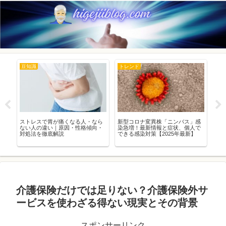
豆知識
トレンド
ト
ストレスで胃が痛くなる人・なら
新型コロナ変異株「ニンバス」感
ダ
の
ない人の違い｜原因・性格傾向・
染急増！最新情報と症状、個人で
リ
対処法を徹底解説
できる感染対策【2025年最新】
介護保険だけでは足りない？介護保険外サ
ービスを使わざる得ない現実とその背景
スポンサーリンク