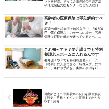
ントを解説。さらに介護保険の申請方法
や地域包括支援センターなど相談窓口情
報も紹介。早めの対応で本人と家族が安
心できる暮らしを実現しましょう。
高齢者の医療保険は即刻解約すべ
介護
き！！
87歳の母が認知症で施設入所中、月6,800
円で死亡保障なしのケースの場合、医療
保険は継続か解約か迷っている方へ。高
齢者の医療保険の役割、介護保険との違
い、損をしない判断基準をやさしく解
説。
これ知ってる？要介護１でも特別
介護
養護老人ホームに入れるんです
要介護１や２でも特別養護老人ホーム
（特養）に入居できる「特例入所」につ
いて、条件や手続き、実際の事例をわか
りやすく解説。特養以外の施設選びのポ
イントも紹介。家族やご本人が安心して
選択できる情報満載。
国慶節とは？中国最大の祝日を徹底解説
｜歴史・意味・イベント事情までわかり
やすく紹介