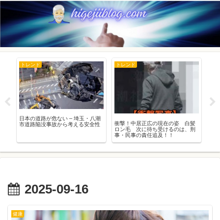
トレンド
トレンド
豆
HK
日本の道路が危ない – 埼玉・八潮
超
衝撃！中居正広の現在の姿 白髪
市道路陥没事故から考える安全性
療
ロン毛 次に待ち受けるのは、刑
ホ
事・民事の責任追及！！
2025-09-16
健康