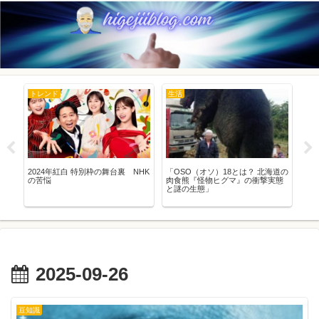
トレンド
生活
ト
正
2024年紅白 特別枠の舞台裏 NHK
「OSO（オソ）18とは？ 北海道の
【2
と
の苦悩
肉食熊『怪物ヒグマ』の衝撃実態
り
と謎の生態」
徹
議
2025-09-26
豆知識