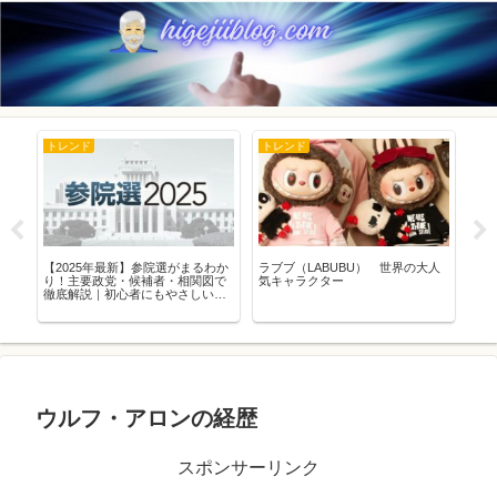
トレンド
トレンド
ト
を
【2025年最新】参院選がまるわか
ラブブ（LABUBU） 世界の大人
20
す
り！主要政党・候補者・相関図で
気キャラクター
の
徹底解説｜初心者にもやさしい参
議院選挙ガイド
ウルフ・アロンの経歴
スポンサーリンク