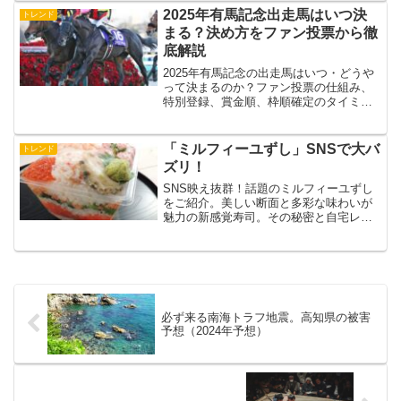
2025年有馬記念出走馬はいつ決
トレンド
まる？決め方をファン投票から徹
底解説
2025年有馬記念の出走馬はいつ・どうや
って決まるのか？ファン投票の仕組み、
特別登録、賞金順、枠順確定のタイミン
グまで、初心者にも分かりやすく解説し
ます。
「ミルフィーユずし」SNSで大バ
トレンド
ズリ！
SNS映え抜群！話題のミルフィーユずし
をご紹介。美しい断面と多彩な味わいが
魅力の新感覚寿司。その秘密と自宅レシ
ピも解説！
必ず来る南海トラフ地震。高知県の被害
予想（2024年予想）