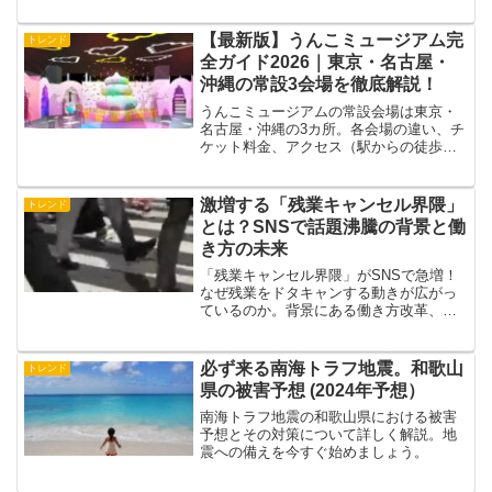
徹底リサーチ！
【最新版】うんこミュージアム完
トレンド
全ガイド2026｜東京・名古屋・
沖縄の常設3会場を徹底解説！
うんこミュージアムの常設会場は東京・
名古屋・沖縄の3カ所。各会場の違い、チ
ケット料金、アクセス（駅からの徒歩時
間）、混雑状況まで、体験者目線で紹介
します。
激増する「残業キャンセル界隈」
トレンド
とは？SNSで話題沸騰の背景と働
き方の未来
「残業キャンセル界隈」がSNSで急増！
なぜ残業をドタキャンする動きが広がっ
ているのか。背景にある働き方改革、若
者の価値観、企業文化を徹底解説しなが
ら、私たちがどう向き合うべきか語りか
けます。
必ず来る南海トラフ地震。和歌山
トレンド
県の被害予想 (2024年予想）
南海トラフ地震の和歌山県における被害
予想とその対策について詳しく解説。地
震への備えを今すぐ始めましょう。