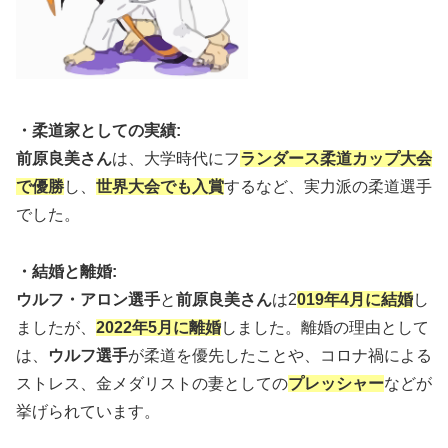
・柔道家としての実績:
前原良美さん
は、大学時代にフ
ランダース柔道カップ大会
で優勝
し、
世界大会でも入賞
するなど、実力派の柔道選手
でした。
・結婚と離婚:
ウルフ・アロン選手
と
前原良美さん
は2
019年4月に結婚
し
ましたが、
2022年5月に離婚
しました。離婚の理由として
は、
ウルフ選手
が柔道を優先したことや、コロナ禍による
ストレス、金メダリストの妻としての
プレッシャー
などが
挙げられています。