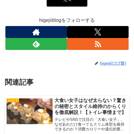
higejiiblogをフォローする
higejii(ひげ爺)
関連記事
大食い女子はなぜ太らない？驚き
トレンド
の秘密とスタイル維持のからくり
を徹底解説！【トイレ事情まで】
テレビやSNSで注目の「大食い女子」。
なぜあれだけ食べてもスリム体型を維持
できるのか？消費カロリーや遺伝的要
因、さらに気になるトイレの回数まで、