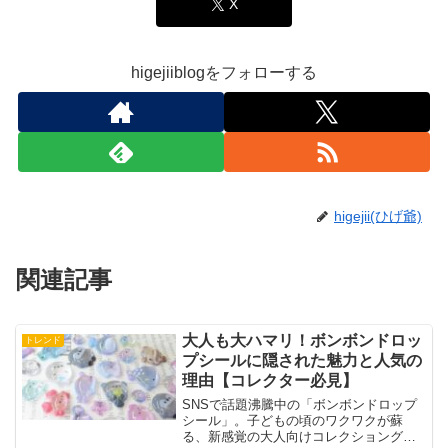
X
higejiiblogをフォローする
higejii(ひげ爺)
関連記事
大人も大ハマリ！ボンボンドロッ
トレンド
プシールに隠された魅力と人気の
理由【コレクター必見】
SNSで話題沸騰中の「ボンボンドロップ
シール」。子どもの頃のワクワクが蘇
る、新感覚の大人向けコレクショングッ