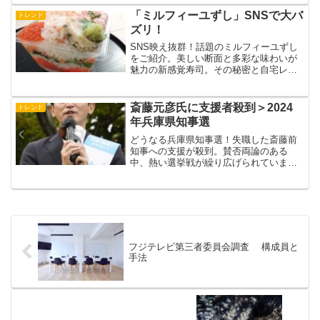
ます。
「ミルフィーユずし」SNSで大バ
トレンド
ズリ！
SNS映え抜群！話題のミルフィーユずし
をご紹介。美しい断面と多彩な味わいが
魅力の新感覚寿司。その秘密と自宅レシ
ピも解説！
斎藤元彦氏に支援者殺到＞2024
トレンド
年兵庫県知事選
どうなる兵庫県知事選！失職した斎藤前
知事への支援が殺到。賛否両論のある
中、熱い選挙戦が繰り広げられていま
す。
フジテレビ第三者委員会調査 構成員と
手法