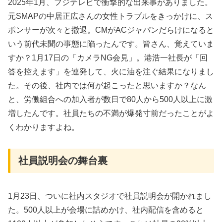
2025年1月、フジテレビで衝撃的な出来事がありました。
元SMAPの中居正広さんの女性トラブルをきっかけに、ス
ポンサーが次々と撤退。CMがACジャパンだらけになると
いう前代未聞の事態に陥ったんです。皆さん、覚えていま
すか？1月17日の「カメラNG会見」。港浩一社長が「回
答を控えます」を連発して、火に油を注ぐ結果になりまし
た。その後、社内では何が起こったと思いますか？なん
と、労働組合への加入者が数日で80人から500人以上に激
増したんです。社員たちの不満が爆発寸前だったことがよ
くわかりますよね。
社員説明会の舞台裏
1月23日、ついに社内スタジオで社員説明会が開かれまし
た。500人以上が会場に詰めかけ、社内配信を含めると