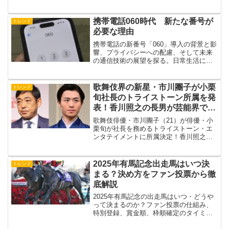
ズです。人気の秘密から入手方法、推し
の保存術まで徹底解説！
携帯電話060時代 新たな番号が
トレンド
必要な理由
携帯電話の新番号「060」導入の背景と影
響、プライバシーへの配慮、そして未来
の通信技術の展望を探る。日常生活に密
接に関わる通信の変化を、わかりやすく
解説します。
歌舞伎界の新星・市川團子が小栗
トレンド
旬社長のトライストーン所属を発
表！香川照之の長男が芸能界で輝
く未来に迫る
歌舞伎俳優・市川團子（21）が俳優・小
栗旬が社長を務めるトライストーン・エ
ンタテイメントに所属決定！香川照之の
長男としての期待と今後の活躍を徹底解
説します。
2025年有馬記念出走馬はいつ決
トレンド
まる？決め方をファン投票から徹
底解説
2025年有馬記念の出走馬はいつ・どうや
って決まるのか？ファン投票の仕組み、
特別登録、賞金順、枠順確定のタイミン
グまで、初心者にも分かりやすく解説し