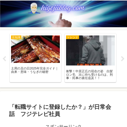
豆知識
トレンド
ト
を
土用の丑の日2025年完全ガイド｜
日本
衝撃！中居正広の現在の姿 白髪
す
由来・意味・うなぎの秘密
市
ロン毛 次に待ち受けるのは、刑
事・民事の責任追及！！
「転職サイトに登録したか？」が日常会
話 フジテレビ社員
スポンサーリンク