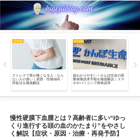
豆知識
豆知識
ト
スロ
ストレスで胃が痛くなる人・なら
超わかりやすい！かんぽ生命の医
OT
号機
ない人の違い｜原因・性格傾向・
療保険請求手順を徹底解説｜スマ
の
とス
対処法を徹底解説
ホやパソコンで簡単請求
ッチ
解
イ
慢性硬膜下血腫とは？高齢者に多い“ゆっ
くり進行する頭の血のかたまり”をやさし
く解説【症状・原因・治療・再発予防】