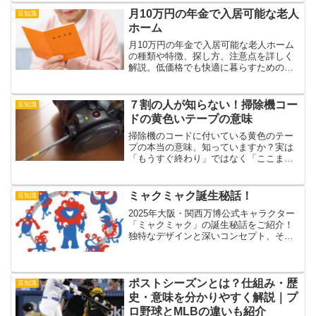
月10万円の年金で入居可能な老人
豆知識
ホーム
月10万円の年金で入居可能な老人ホーム
の種類や特徴、探し方、注意点を詳しく
解説。低価格でも快適に暮らすためのア
ドバイスや、将来に備えて今からできる
ことも紹介しています。
７割の人が知らない！掃除機コー
豆知識
ドの黄色いテープの意味
掃除機のコードに付いている黄色のテー
プの本当の意味、知っていますか？実は
「もうすぐ終わり」ではなく「ここまで
引き出して使うサイン」だった！７割の
人が知らない掃除機の正しい使い方と長
持ちのコツを分かりやすく解説します。
ミャクミャク誕生秘話！
豆知識
2025年大阪・関西万博公式キャラクター
「ミャクミャク」の誕生秘話をご紹介！
独特なデザインと深いコンセプト、その
背景に迫ります。
ポストシーズンとは？仕組み・歴
豆知識
史・意味を分かりやすく解説｜プ
ロ野球とMLBの違いも紹介