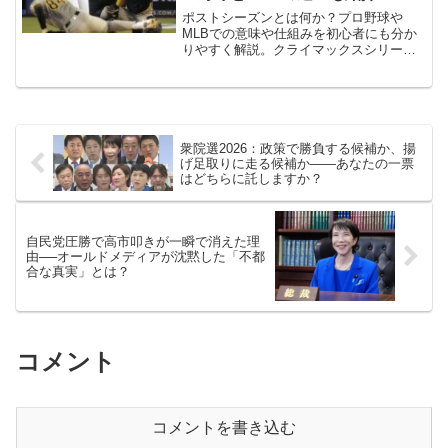
ポストシーズンとは何か？プロ野球や
MLBでの意味や仕組みを初心者にも分か
りやすく解説。クライマックスシリーズ
やプレーオフとの違い、歴史、楽しみ方
まで徹底紹介します。
衆院選2026：政策で勝負する候補か、揚
げ足取りに走る候補か――あなたの一票
はどちらに託しますか？
自民党圧勝で高市叩きが一瞬で消えた理
由──オールドメディアが沈黙した「不都
合な真実」とは？
コメント
コメントを書き込む