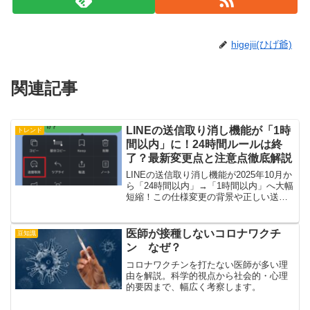
higejii(ひげ爺)
関連記事
LINEの送信取り消し機能が「1時
トレンド
間以内」に！24時間ルールは終
了？最新変更点と注意点徹底解説
LINEの送信取り消し機能が2025年10月か
ら「24時間以内」→「1時間以内」へ大幅
短縮！この仕様変更の背景や正しい送り
直し方法、通知の仕組み、知っておくべ
き注意点まで丁寧にまとめました。LINE
利用者必見の保存版ガイドです。
医師が接種しないコロナワクチ
豆知識
ン なぜ？
コロナワクチンを打たない医師が多い理
由を解説。科学的視点から社会的・心理
的要因まで、幅広く考察します。