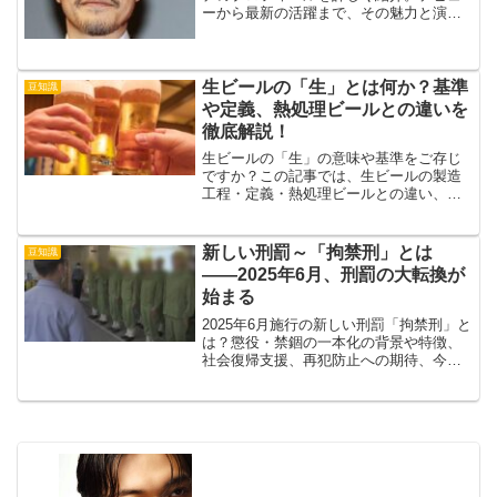
ーから最新の活躍まで、その魅力と演技
力の秘密に迫ります。
生ビールの「生」とは何か？基準
豆知識
や定義、熱処理ビールとの違いを
徹底解説！
生ビールの「生」の意味や基準をご存じ
ですか？この記事では、生ビールの製造
工程・定義・熱処理ビールとの違い、そ
して缶・瓶・ジョッキの区別まで、初心
者にも分かりやすく徹底解説します。ビ
ール好き必見の情報満載！
新しい刑罰～「拘禁刑」とは
豆知識
――2025年6月、刑罰の大転換が
始まる
2025年6月施行の新しい刑罰「拘禁刑」と
は？懲役・禁錮の一本化の背景や特徴、
社会復帰支援、再犯防止への期待、今後
の課題まで分かりやすく解説。刑罰の未
来を一緒に考えましょう。