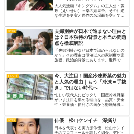
大人気漫画『キングダム』の主人公・嬴
政（えいせい）＝秦の始皇帝。その壮絶
な生涯を史実と原作の名場面を交えてわ
かりやすく解説！中華統一の裏に隠され
た野望と苦悩、そして天下泰平へと至る
道を詳しく語ります。
夫婦別姓が日本で進まない理由と
豆知識
は？日本独特の背景と本当の問題
点を徹底解説
「夫婦別姓がなぜ日本で認められないの
か？」その理由は明治以来の家制度や家
族観、政治的背景にあります。世界で日
本だけが続ける夫婦同姓の歴史と現状、
そしてこれからの展望を分かりやすく解
説します。夫婦別姓について知りたい方
今、大注目！国産冷凍野菜の魅力
トレンド
は必見です。
と人気の理由｜もう「冷凍＝手抜
き」ではない時代へ
忙しい現代人にピッタリ！国産冷凍野菜
がいま注目を集める理由を、品質・安全
性・栄養価・便利さの面から徹底解説。
おすすめブランドや美味しい使い方も紹
介します。
俳優 松山ケンイチ 深掘り
豆知識
日本を代表する実力派俳優、松山ケンイ
チのプロフィールを詳しく紹介。デビュ