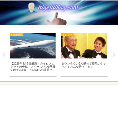
news解説
トレンド
豆
感
【2026年3月6日最新】カイロスロ
ダウンタウン2人揃って復活のシナ
超
で
ケットの全貌｜スペースワン3号機
リオ！みんな待ってるで
療
】
失敗で3連敗、初成功への課題とス
ホ
ペースポート紀伊の軌跡を徹底解
説