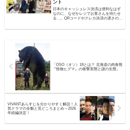
ント
日本のキャッシュレス決済は便利なはず
なのに、なぜかレジでお客さんを待たせ
る…。QRコードやクレカ決済の遅さの原
因を解説し、世界との比較や改善のヒン
トを語ります。
「OSO（オソ）18とは？ 北海道の肉食熊
『怪物ヒグマ』の衝撃実態と謎の生態」
VIVANTあらすじを分かりやすく解説！人
気ドラマの全貌と見どころまとめ～2026
年続編決定！