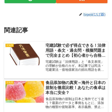
higejii(ひげ爺)
関連記事
宅建試験で必ず得点できる！法律
豆知識
用語・条文・過去問・模擬問題ま
で完全まとめ【初心者から合格狙
いまで】
宅建試験は「法律用語」と「条文表現」
の理解が合格のカギ。本記事では民法・
宅建業法・借地借家法の頻出用語を表形
式で整理し、条文引用例・過去問具体
例・模擬問題まで完全網羅。読むだけで
得点力が身につく総合ガイドです。
食品添加物の真実～海外と日本の
豆知識
規制を徹底比較！あなたの食卓は
本当に安全？
食品添加物の規制は日本と海外でどう違
う？最新のデータと事例をもとに、添加
物の種類や規制基準、表示義務、禁止さ
れている添加物まで徹底解説。健康志向