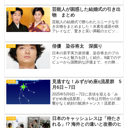
のあなたに知ってほしい「食の安全」の
本質とは。
芸能人が困惑した結婚式の引き出
豆知識
物 まとめ
芸能人の結婚式で贈られたユニークな引
き出物をまとめました！水素生成器や鉄
アレイなど、驚きと笑い満載のエピソー
ドをご紹介します。
俳優 染谷将太 深掘り
豆知識
日本の若手実力派俳優、染谷将太のプロ
フィールと魅力を詳しく紹介。9歳でのデ
ビューから国際的な評価まで、その輝か
しい経歴と多彩な演技力に迫ります。
見逃すな！みずがめ座η流星群 5
豆知識
月6日～7日
2025年5月6日～7日に見頃を迎える「み
ずがめ座η流星群」。今年は月明かりの影
響がなく絶好の観測チャンス！流星群の
見どころや観察のコツ、宇宙の豆知識ま
で解説。家族や友人と一緒に、ゴールデ
ンウィークの夜空を楽しもう。
日本のキャッシュレスは「待たさ
豆知識
れる」!? 海外との違いと改善のヒ