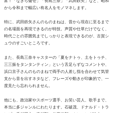
富！「なぎら健壱」「長島三奈」「武田鉄矢」など、昭和
から令和まで幅広い有名人をモノマネします。
特に、武田鉄矢さんのものまねは、昔から現在に至るまで
の名場面を再現できるのが特技。声質や仕草だけでなく、
時代ごとの雰囲気までしっかりと表現できるのが、古賀シ
ュウのすごいところです。
また、長島三奈キャスターの「夏をナトゥ、土をトゥチ、
三三振をタンタンティン」という舌足らずなコメントや、
浜口京子さんのものまねで両手の人差し指を合わせて気管
支から音を出すネタなど、フレーズや動きが印象的で、一
度見たら忘れられません。
他にも、政治家やスポーツ選手、お笑い芸人、歌手まで、
本当に多ジャンルにわたります。石破茂、ドナルド・トラ