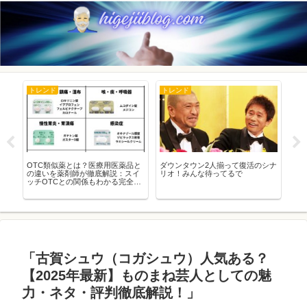
トレンド
トレンド
ト
正
OTC類似薬とは？医療用医薬品と
ダウンタウン2人揃って復活のシナ
新
と
の違いを薬剤師が徹底解説：スイ
リオ！みんな待ってるで
染
ッチOTCとの関係もわかる完全ガ
でき
イド
「古賀シュウ（コガシュウ）人気ある？
【2025年最新】ものまね芸人としての魅
力・ネタ・評判徹底解説！」