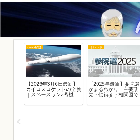
news解説
トレンド
別枠の舞
【2026年3月6日最新】
【2025年最新】参院選
悩
カイロスロケットの全貌
がまるわかり！主要政
｜スペースワン3号機失
党・候補者・相関図で
敗で3連敗、初成功への
底解説｜初心者にもや
課題とスペースポート紀
しい参議院選挙ガイド
伊の軌跡を徹底解説