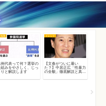
豆知識
トレンド
豆知識
比例代表って何？選挙の
【文春がついに暴い
超わか
仕組みをやさしく、じっ
た？】中居正広「性暴力
生命の
くりと解説します
の全貌」徹底解説と真実
を徹底
｜代理人の反論・事件の
ソコン
全履歴と社会への波紋