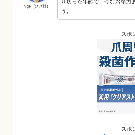
り切った年齢で、今なお精力
higejii(ひげ爺）
う。
スポ
スポ