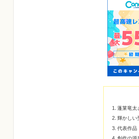
蓬莱竜太
輝かしい
代表作品
創作の源