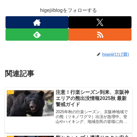
higejiiblogをフォローする
higejii(ひげ爺)
関連記事
注意！行楽シーズン到来、京阪神
生活
エリアの熊出没情報2025秋 最新
警戒ガイド
2025年秋の行楽シーズン、京阪神地域で
の熊（ツキノワグマ）出没が急増中。登
山やハイキング、地域住民の皆様に向け
た最新の目撃情報と安全対策を詳しく解
説。鈴や音の出る道具の持参など、実践
的な予防策も紹介します。