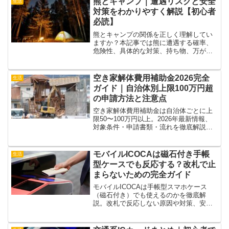
熊とキャンプ｜遭遇リスクと安全
生活
対策をわかりやすく解説【初心者
必読】
熊とキャンプの関係を正しく理解してい
ますか？本記事では熊に遭遇する確率、
危険性、具体的な対策、持ち物、万が一
の対処法までを初心者にもわかりやすく
解説します。安全にキャンプを楽しむた
めの必読ガイドです。
空き家解体費用補助金2026完全
生活
ガイド｜自治体別上限100万円超
の申請方法と注意点
空き家解体費用補助金は自治体ごとに上
限50〜100万円以上。2026年最新情報、
対象条件・申請書類・流れを徹底解説。
費用相場や成功事例も紹介し、賢く活用
するためのポイントを詳しくお伝えしま
す。
モバイルICOCAは磁石付き手帳
生活
型ケースでも反応する？改札で止
まらないための完全ガイド
モバイルICOCAは手帳型スマホケース
（磁石付き）でも使えるのかを徹底解
説。改札で反応しない原因や対策、安全
な使い方、実際の注意点までわかりやす
く紹介します。