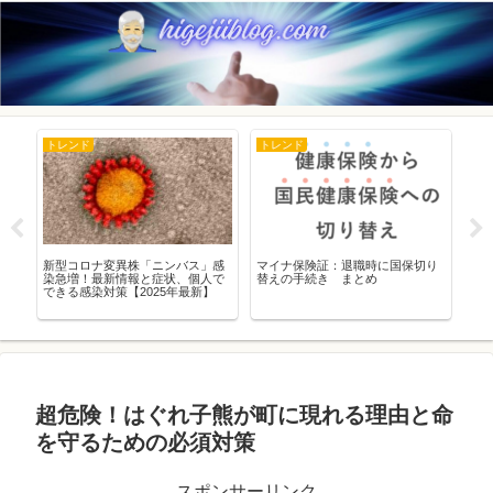
トレンド
トレンド
ト
ら
新型コロナ変異株「ニンバス」感
マイナ保険証：退職時に国保切り
20
・
染急増！最新情報と症状、個人で
替えの手続き まとめ
の
できる感染対策【2025年最新】
超危険！はぐれ子熊が町に現れる理由と命
を守るための必須対策
スポンサーリンク