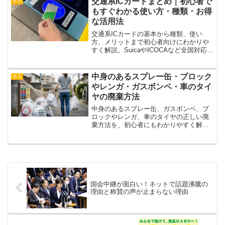
交通系ICカードまとめ｜初心者で
生活
もすぐわかる使い方・種類・お得
な活用法
交通系ICカードの基本から種類、使い
方、メリットまで初心者向けにわかりや
すく解説。SuicaやICOCAなど全国対応カ
ードの違いやお得な使い方も紹介しま
す。
中身のあるスプレー缶・ブロック
生活
やレンガ・ガスボンベ・車のタイ
ヤの廃棄方法
中身のあるスプレー缶、ガスボンベ、ブ
ロックやレンガ、車のタイヤの正しい廃
棄方法を、初心者にもわかりやすく解説
します。火災や事故を防ぐための注意
点、自治体に確認すべきポイント、処分
前にやることを丁寧にまとめました。
国会中継が面白い！ネットで話題沸騰の
理由と称賛の声が止まらない理由