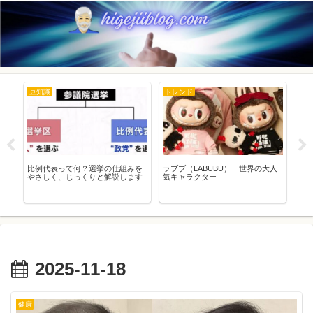
豆知識
トレンド
ne
シナ
比例代表って何？選挙の仕組みを
ラブブ（LABUBU） 世界の大人
【2
やさしく、じっくりと解説します
気キャラクター
ケ
失
ペ
説
2025-11-18
健康