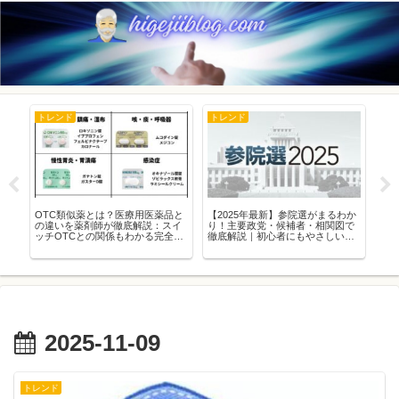
トレンド
トレンド
ト
人
OTC類似薬とは？医療用医薬品と
【2025年最新】参院選がまるわか
【
の違いを薬剤師が徹底解説：スイ
り！主要政党・候補者・相関図で
広
ッチOTCとの関係もわかる完全ガ
徹底解説｜初心者にもやさしい参
実
イド
議院選挙ガイド
と
2025-11-09
トレンド