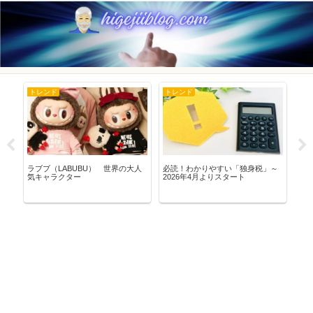
トレンド
トレンド
豆
感
ラブブ（LABUBU） 世界の大人
必読！わかりやすい「独身税」～
比
で
気キャラクター
2026年4月よりスタート
や
】