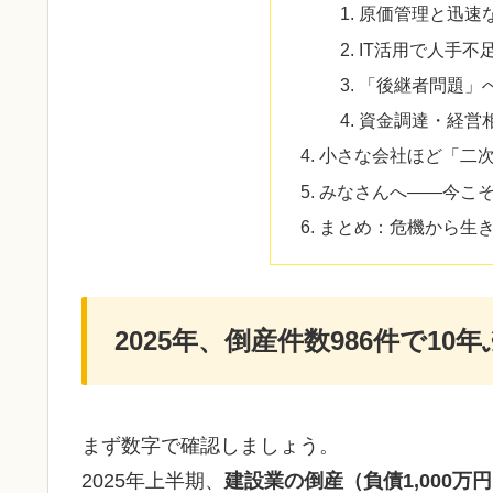
原価管理と迅速
IT活用で人手不
「後継者問題」
資金調達・経営
小さな会社ほど「二
みなさんへ——今こ
まとめ：危機から生
2025年、倒産件数986件で10
まず数字で確認しましょう。
2025年上半期、
建設業の倒産（負債1,000万