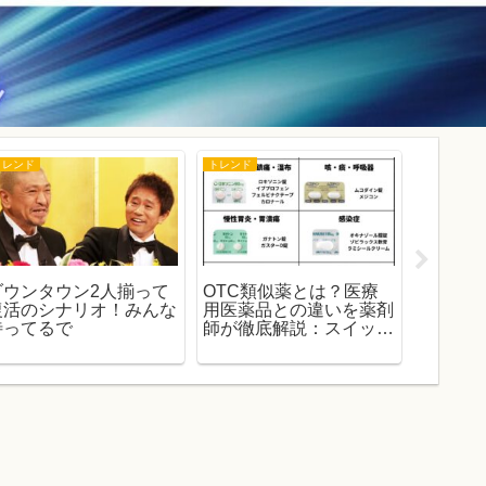
トレンド
トレンド
news解説
ダウンタウン2人揃って
OTC類似薬とは？医療
【202
復活のシナリオ！みんな
用医薬品との違いを薬剤
カイロ
待ってるで
師が徹底解説：スイッチ
｜スペ
OTCとの関係もわかる
敗で3
完全ガイド
課題と
伊の軌