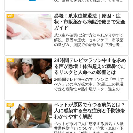
状、治療法を例え話で解説。子どもも親
も知っておきたい予防法も。
必殺！爪水虫撃退法｜原因・症
健康
状・市販薬から病院治療まで完全
ガイド
爪水虫を確実に治す方法をわかりやすく
解説。原因や症状、セルフケア、市販薬
の選び方、病院での治療法まで初心者で
も理解できる内容で紹介します。再発防
止のコツも網羅。
24時間テレビマラソン中止を求め
健康
る声が急増！体温超えの猛暑で走
るリスクと人命への影響とは
24時間テレビ恒例のマラソンに「中止す
べき」との声が拡大中。体温以上の気温
で走る危険性や熱中症リスク、過去の事
例まで徹底解説。なぜ人々は反対するの
か？安全と感動、両立の可能性はあるの
かを探ります。
ペットが原因でうつる病気とは？
健康
人に感染する主な症例と予防法を
わかりやすく解説
ペットが原因で人に感染する病気（人獣
共通感染症）について、症状・原因・予