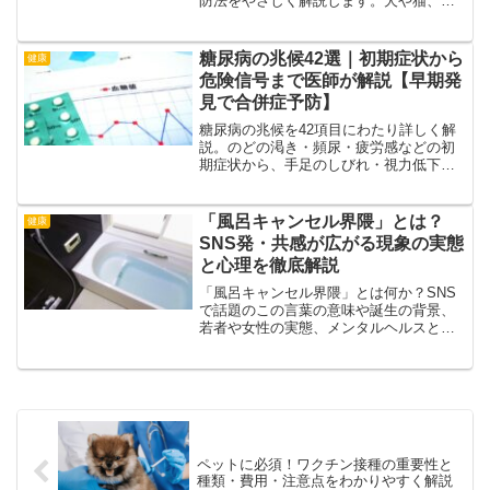
防法をやさしく解説します。犬や猫、
鳥、小動物からうつる病気と安全に飼う
ためのポイントも紹介。
糖尿病の兆候42選｜初期症状から
健康
危険信号まで医師が解説【早期発
見で合併症予防】
糖尿病の兆候を42項目にわたり詳しく解
説。のどの渇き・頻尿・疲労感などの初
期症状から、手足のしびれ・視力低下な
どの進行兆候まで。セルフチェック法と
受診の目安を医師監修情報に基づき紹
介。早期発見で生活習慣改善を。
「風呂キャンセル界隈」とは？
健康
SNS発・共感が広がる現象の実態
と心理を徹底解説
「風呂キャンセル界隈」とは何か？SNS
で話題のこの言葉の意味や誕生の背景、
若者や女性の実態、メンタルヘルスとの
関係、共感が生まれる理由、そして社会
的な影響まで、専門家の見解も交えてわ
かりやすく解説します。
ペットに必須！ワクチン接種の重要性と
種類・費用・注意点をわかりやすく解説