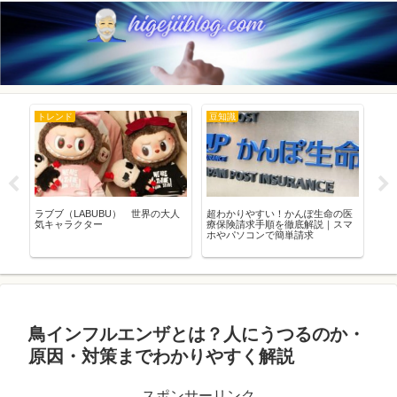
トレンド
豆知識
豆
道の
ラブブ（LABUBU） 世界の大人
超わかりやすい！かんぽ生命の医
日
態
気キャラクター
療保険請求手順を徹底解説｜スマ
月
ホやパソコンで簡単請求
由
鳥インフルエンザとは？人にうつるのか・
原因・対策までわかりやすく解説
スポンサーリンク