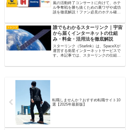
嵐の活動終了コンサートに向けて、ホテ
ル争奪戦を勝ち抜くための裏ワザや成功
談を徹底解説！ファン必見のホテル確保
術で、ラストライブを最高の思い出に。
誰でもわかるスターリンク｜宇宙
トレンド
から届くインターネットの仕組
み・料金・活用法を徹底解説
スターリンク（Starlink）は、SpaceXが
運営する衛星インターネットサービスで
す。本記事では、スターリンクの仕組
み、料金、導入方法、メリット・デメリ
ット、活用事例まで、初心者にもわかり
やすく解説します。遠隔地や災害時の通
信手段として注目のスターリンクを徹底
的に理解したい方は必見です。
転職しませんか？おすすめ転職サイト10
選【2025年最新版】