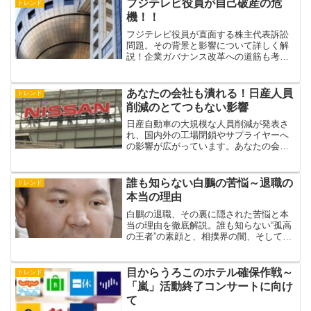
フジテレビ役員が自己破産の危
トレンド
機！！
フジテレビ役員が直面する株主代表訴訟
問題。その背景と影響について詳しく解
説！企業ガバナンス改革への道筋も考察
します。
あなたの会社も潰れる！日産人員
トレンド
削減のとてつもない影響
日産自動車の大規模な人員削減が発表さ
れ、国内外の工場閉鎖やサプライヤーへ
の影響が広がっています。あなたの会社
や業界にも飛び火するリスクと、今でき
る備えについて解説します。
誰も知らない白鵬の苦悩～退職の
トレンド
本当の理由
白鵬の退職、その裏に隠された苦悩と本
当の理由を徹底解説。誰も知らない“孤高
の王者”の素顔と、相撲界の闇、そして彼
が最後に求めたものとは？相撲ファン必
読の長編コラム。
目からうろこのホテル確保作戦～
トレンド
「嵐」活動終了コンサートに向け
て