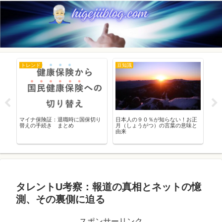
トレンド
豆知識
ト
ド｜
マイナ保険証：退職時に国保切り
日本人の９０％が知らない！お正
日本
替えの手続き まとめ
月（しょうがつ）の言葉の意味と
市
由来
タレントU考察：報道の真相とネットの憶
測、その裏側に迫る
スポンサーリンク