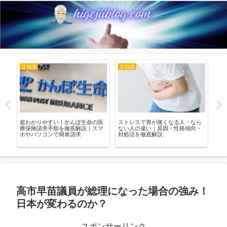
豆知識
豆知識
ト
正
超わかりやすい！かんぽ生命の医
ストレスで胃が痛くなる人・なら
【
と
療保険請求手順を徹底解説｜スマ
ない人の違い｜原因・性格傾向・
広
ホやパソコンで簡単請求
対処法を徹底解説
実
と
高市早苗議員が総理になった場合の強み！
日本が変わるのか？
スポンサーリンク