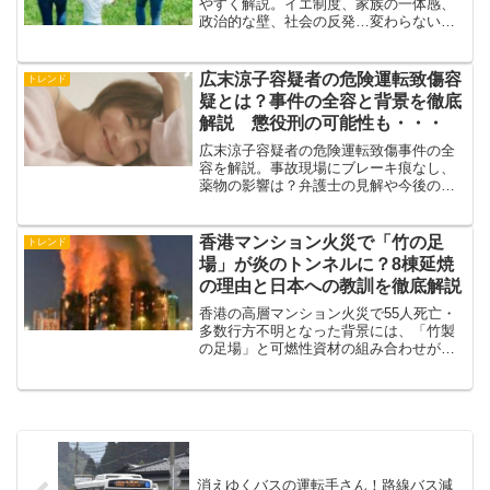
やすく解説。イエ制度、家族の一体感、
政治的な壁、社会の反発…変わらない現
状を深堀りします。
広末涼子容疑者の危険運転致傷容
トレンド
疑とは？事件の全容と背景を徹底
解説 懲役刑の可能性も・・・
広末涼子容疑者の危険運転致傷事件の全
容を解説。事故現場にブレーキ痕なし、
薬物の影響は？弁護士の見解や今後の捜
査を詳しく紹介
香港マンション火災で「竹の足
トレンド
場」が炎のトンネルに？8棟延焼
の理由と日本への教訓を徹底解説
香港の高層マンション火災で55人死亡・
多数行方不明となった背景には、「竹製
の足場」と可燃性資材の組み合わせがあ
りました。なぜ竹がここまで被害を拡大
させたのか、日本のマンション火災対策
やリフォーム工事の安全性とあわせて、
わかりやすく解説します。​
消えゆくバスの運転手さん！路線バス減