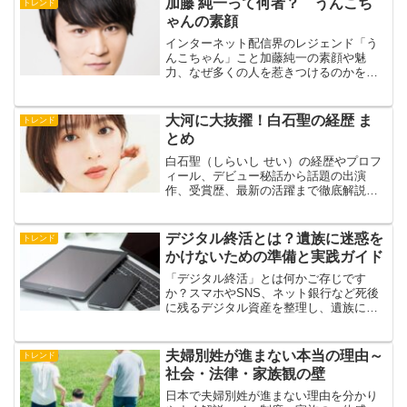
加藤 純一って何者？ うんこち
トレンド
ゃんの素顔
インターネット配信界のレジェンド「う
んこちゃん」こと加藤純一の素顔や魅
力、なぜ多くの人を惹きつけるのかを徹
底解説。彼の伝説的な配信や人間味あふ
れるエピソード、今後の展望までをご紹
介します。
大河に大抜擢！白石聖の経歴 ま
トレンド
とめ
白石聖（しらいし せい）の経歴やプロフ
ィール、デビュー秘話から話題の出演
作、受賞歴、最新の活躍まで徹底解説。
透明感と演技力で人気急上昇中の彼女の
魅力を余すことなくご紹介します。
デジタル終活とは？遺族に迷惑を
トレンド
かけないための準備と実践ガイド
「デジタル終活」とは何かご存じです
か？スマホやSNS、ネット銀行など死後
に残るデジタル資産を整理し、遺族に迷
惑をかけないための具体的な方法をわか
りやすく解説します。
夫婦別姓が進まない本当の理由～
トレンド
社会・法律・家族観の壁
日本で夫婦別姓が進まない理由を分かり