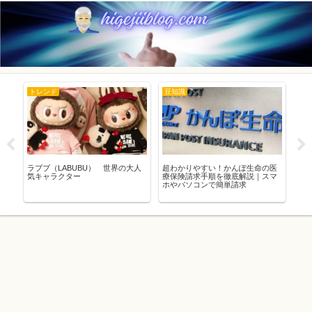
トレンド
豆知識
ト
HK
ラブブ（LABUBU） 世界の大人
超わかりやすい！かんぽ生命の医
マ
気キャラクター
療保険請求手順を徹底解説｜スマ
替
ホやパソコンで簡単請求