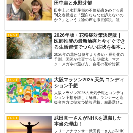
田中圭と永野芽郁
田中圭と永野芽郁の不倫疑惑をめぐる週
刊文春報道と「潔白ならなぜ訴えないの
か？」という世論の声を徹底解説。証拠
の信憑性や芸能界の事情、訴訟リスクま
で多角的に考察。あなたはどう思います
か？
2026年版・花粉症対策決定版｜
トレンド
医師推奨の最新治療と今すぐでき
る生活習慣でつらい症状を根本ケ
ア
2026年の花粉は例年より多め・長期化の
予測。医師が推奨する初期療法、マス
ク・メガネの選び方、自宅の花粉対策、
体質改善まで、今からできる花粉症対策
をわかりやすく解説します。
大阪マラソン2025 天気 コンディ
トレンド
ション予想
大阪マラソン2025の天気予報とコンディ
ション予想を詳しく解説。ランナーと応
援者両方に役立つ情報満載。服装選びか
ら給水戦略、コースの見どころまで完全
網羅。
武田真一さんがNHKを退職した
トレンド
本当の理由！
フリーアナウンサー武田真一さんがNHK