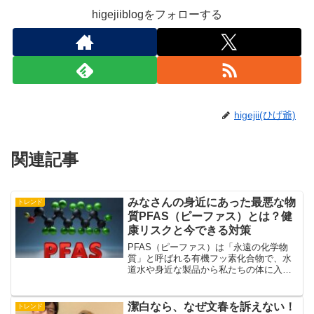
higejiiblogをフォローする
higejii(ひげ爺)
関連記事
みなさんの身近にあった最悪な物
トレンド
質PFAS（ピーファス）とは？健
康リスクと今できる対策
PFAS（ピーファス）は「永遠の化学物
質」と呼ばれる有機フッ素化合物で、水
道水や身近な製品から私たちの体に入り
込む可能性があります。 本記事では健康
リスクと、日常生活でできる現実的な対
策をわかりやすく解説します。
潔白なら、なぜ文春を訴えない！
トレンド