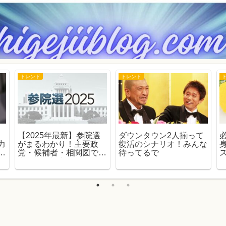
トレンド
トレンド
【2025年最新】参院選
ダウンタウン2人揃って
力
がまるわかり！主要政
復活のシナリオ！みんな
実
党・候補者・相関図で徹
待ってるで
の
底解説｜初心者にもやさ
しい参議院選挙ガイド