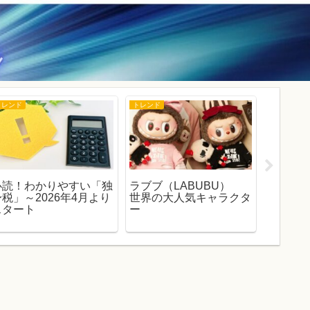
トレンド
トレンド
トレンド
必読！わかりやすい「独
ラブブ（LABUBU）
新型コ
身税」～2026年4月より
世界の大人気キャラクタ
バス」
スタート
ー
報と症
感染対策
新】