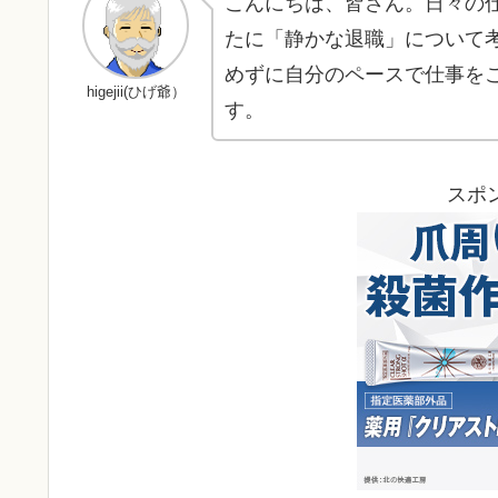
こんにちは、皆さん。日々の
たに「静かな退職」について
めずに自分のペースで仕事を
higejii(ひげ爺）
す。
スポ