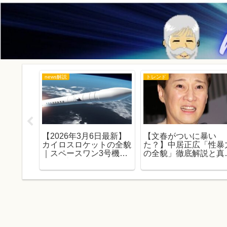
news解説
トレンド
別枠の舞
【2026年3月6日最新】
【文春がついに暴い
悩
カイロスロケットの全貌
た？】中居正広「性暴
｜スペースワン3号機失
の全貌」徹底解説と真
敗で3連敗、初成功への
｜代理人の反論・事件
課題とスペースポート紀
全履歴と社会への波紋
伊の軌跡を徹底解説