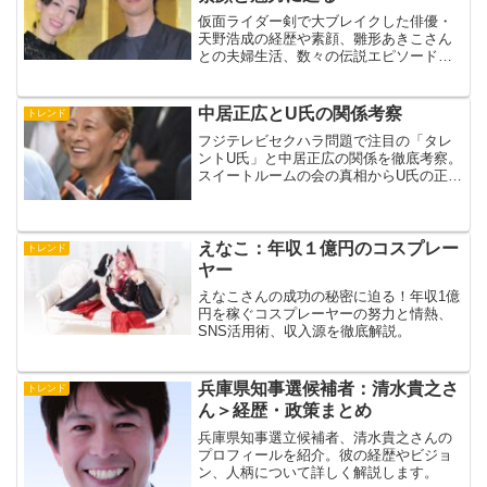
仮面ライダー剣で大ブレイクした俳優・
天野浩成の経歴や素顔、雛形あきこさん
との夫婦生活、数々の伝説エピソードま
で徹底解説！今後の活躍が楽しみな“愛さ
れ俳優”の魅力を語りかけるようにご紹介
します。
中居正広とU氏の関係考察
トレンド
フジテレビセクハラ問題で注目の「タレ
ントU氏」と中居正広の関係を徹底考察。
スイートルームの会の真相からU氏の正体
説まで、最新情報をわかりやすく解説し
ます。
えなこ：年収１億円のコスプレー
トレンド
ヤー
えなこさんの成功の秘密に迫る！年収1億
円を稼ぐコスプレーヤーの努力と情熱、
SNS活用術、収入源を徹底解説。
兵庫県知事選候補者：清水貴之さ
トレンド
ん＞経歴・政策まとめ
兵庫県知事選立候補者、清水貴之さんの
プロフィールを紹介。彼の経歴やビジョ
ン、人柄について詳しく解説します。