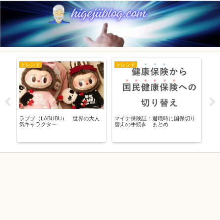
トレンド
トレンド
豆
ラブブ（LABUBU） 世界の大人
マイナ保険証：退職時に国保切り
土用
髪
気キャラクター
替えの手続き まとめ
由
刑