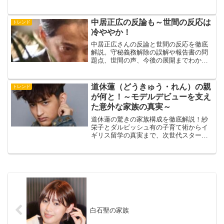
中居正広の反論も～世間の反応は
トレンド
冷ややか！
中居正広さんの反論と世間の反応を徹底
解説。守秘義務解除の誤解や報告書の問
題点、世間の声、今後の展開までわかり
やすくまとめました。
道休蓮（どうきゅう・れん）の親
トレンド
が何と！～モデルデビューを支え
た意外な家族の真実～
道休蓮の驚きの家族構成を徹底解説！紗
栄子とダルビッシュ有の子育て術からイ
ギリス留学の真実まで、次世代スター誕
生の裏側に迫ります。
白石聖の家族