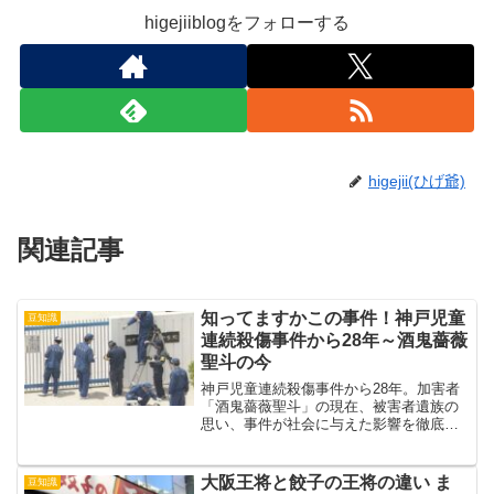
higejiiblogをフォローする
higejii(ひげ爺)
関連記事
知ってますかこの事件！神戸児童
豆知識
連続殺傷事件から28年～酒鬼薔薇
聖斗の今
神戸児童連続殺傷事件から28年。加害者
「酒鬼薔薇聖斗」の現在、被害者遺族の
思い、事件が社会に与えた影響を徹底解
説。今なお色あせない衝撃と教訓を、わ
かりやすく語りかけるブログ。
大阪王将と餃子の王将の違い ま
豆知識