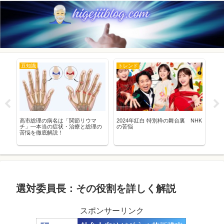
豆知識
トレンド
ne
品と
高市総理の病名は「関節リウマ
2024年紅白 特別枠の舞台裏 NHK
【2
イ
チ」―本当の症状・治療と総理の
の苦悩
ケ
全ガ
苦悩を徹底解説！
失
ペ
説
選対委員長：その役割を詳しく解説
スポンサーリンク