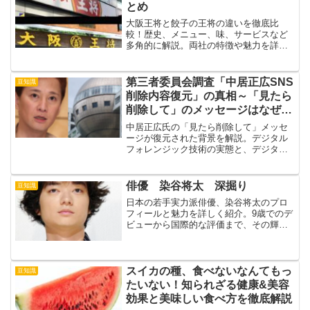
とめ
大阪王将と餃子の王将の違いを徹底比
較！歴史、メニュー、味、サービスなど
多角的に解説。両社の特徴や魅力を詳し
く紹介し、あなたの好みのお店選びをサ
ポートします。
第三者委員会調査「中居正広SNS
豆知識
削除内容復元」の真相～「見たら
削除して」のメッセージはなぜ明
るみに出たのか？
中居正広氏の「見たら削除して」メッセ
ージが復元された背景を解説。デジタル
フォレンジック技術の実態と、デジタル
時代のプライバシー管理について考察し
ます。
俳優 染谷将太 深掘り
豆知識
日本の若手実力派俳優、染谷将太のプロ
フィールと魅力を詳しく紹介。9歳でのデ
ビューから国際的な評価まで、その輝か
しい経歴と多彩な演技力に迫ります。
スイカの種、食べないなんてもっ
豆知識
たいない！知られざる健康&美容
効果と美味しい食べ方を徹底解説