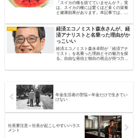
「スイカの種を捨てていませんか？」実
は、スイカの種には驚くほど多くの栄養
と健康効果があります。本記事では、美
容・健康マニア必読！スイカの種の魅力
と美味しい食べ方、さらにはよくある誤
解まで、徹底的にやさしく解説します。
経済エコノミスト森永さんが、経
豆知識
済アナリストと名乗った理由がか
っこいい
経済エコノミスト森永卓郎が「経済アナ
リスト」を名乗った理由とその魅力を探
る。自由な発信と独自の視点が持つ力、
そしてそこから学べる人生の教訓を紹
介。
年金生活者の苦悩＞年金だけで生きてい
けない
社長要注意＞社長が起こしやすいハラス
メント