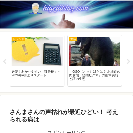
トレンド
生活
豆
品と
必読！わかりやすい「独身税」～
「OSO（オソ）18とは？ 北海道の
超
イ
2026年4月よりスタート
肉食熊『怪物ヒグマ』の衝撃実態
療
全ガ
と謎の生態」
ホ
さんまさんの声枯れが最近ひどい！ 考え
られる病は
スポンサーリンク