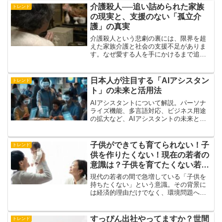
介護殺人──追い詰められた家族
トレンド
の現実と、支援のない「孤立介
護」の真実
介護殺人という悲劇の裏には、限界を超
えた家族介護と社会の支援不足がありま
す。なぜ愛する人を手にかけるまで追い
詰められるのか。その現実と背景、そし
て私たちにできる防止策を徹底解説しま
す。
日本人が注目する「AIアシスタン
トレンド
ト」の未来と活用法
AIアシスタントについて解説。パーソナ
ライズ機能、多言語対応、ビジネス用途
の拡大など、AIアシスタントの未来と活
用法を紹介します。
子供ができても育てられない！子
トレンド
供を作りたくない！現在の若者の
意識は？子供を育てたくない若者
急増の真実とは
現代の若者の間で急増している「子供を
持ちたくない」という意識。その背景に
は経済的理由だけでなく、環境問題への
懸念や将来への不安、社会の価値観の変
化など、様々な要因が隠れています。本
記事では、これらの驚くべき理由を詳し
すっぴん出社やってますか？世間
トレンド