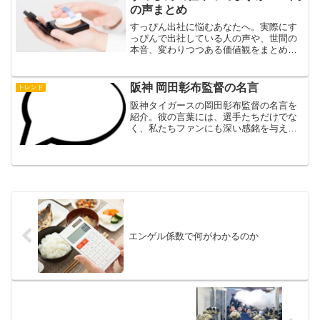
く解説し、今後の日本社会のあり方につ
の声まとめ
いて考察します。
すっぴん出社に悩むあなたへ。実際にす
っぴんで出社している人の声や、世間の
本音、変わりつつある価値観をまとめま
した。メイクはマナー？それとも自由？
これからの働き方と美しさについて一緒
に考えてみませんか。
阪神 岡田彰布監督の名言
トレンド
阪神タイガースの岡田彰布監督の名言を
紹介。彼の言葉には、選手たちだけでな
く、私たちファンにも深い感銘を与える
ものがあります。
エンゲル係数で何がわかるのか