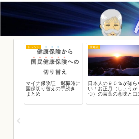
トレンド
豆知識
？選挙の
マイナ保険証：退職時に
日本人の９０％が知ら
く、じっ
国保切り替えの手続き
い！お正月（しょうが
す
まとめ
つ）の言葉の意味と由