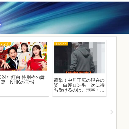
トレンド
トレンド
トレンド
2024年紅白 特別枠の舞
日本の道
衝撃！中居正広の現在の
台裏 NHKの苦悩
玉・八
姿 白髪ロン毛 次に待
から考
ち受けるのは、刑事・民
事の責任追及！！