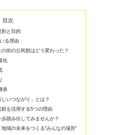
目次
役割と目的
ている理由
たの街の公民館はどう変わった？
様化
流
り
継承
新しいつながり」とは？
民館を活用する5つの理由
一歩踏み出してみませんか？
地域の未来をつくる“みんなの場所”