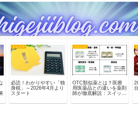
トレンド
トレンド
な
必読！わかりやすい「独
OTC類似薬とは？医療
身税」～2026年4月より
用医薬品との違いを薬剤
来
スタート
師が徹底解説：スイッチ
OTCとの関係もわかる
完全ガイド