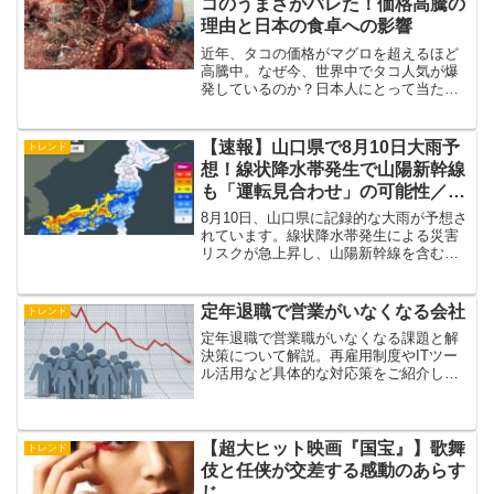
コのうまさがバレた！価格高騰の
理由と日本の食卓への影響
近年、タコの価格がマグロを超えるほど
高騰中。なぜ今、世界中でタコ人気が爆
発しているのか？日本人にとって当たり
前の食材「タコ」が、海外で高級グルメ
に変貌した背景を徹底解説。世界市場の
動き、日本の漁業の現状、そしてこれか
【速報】山口県で8月10日大雨予
トレンド
らの「タコ食文化」について語ります。
想！線状降水帯発生で山陽新幹線
も「運転見合わせ」の可能性／最
新情報と備えるべき対策
8月10日、山口県に記録的な大雨が予想さ
れています。線状降水帯発生による災害
リスクが急上昇し、山陽新幹線を含む交
通機関が運転見合わせとなる恐れも。最
新予報と今すぐできる対策、避難準備の
ポイントを徹底解説します。
定年退職で営業がいなくなる会社
トレンド
定年退職で営業職がいなくなる課題と解
決策について解説。再雇用制度やITツー
ル活用など具体的な対応策をご紹介しま
す。企業存続の鍵となる対策とは？
【超大ヒット映画『国宝』】歌舞
トレンド
伎と任侠が交差する感動のあらす
じ