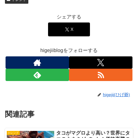
シェアする
X
higejiiblogをフォローする
higejii(ひげ爺)
関連記事
タコがマグロより高い？世界にタ
トレンド