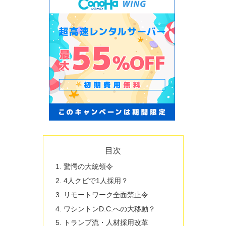
目次
驚愕の大統領令
4人クビで1人採用？
リモートワーク全面禁止令
ワシントンD.C.への大移動？
トランプ流・人材採用改革