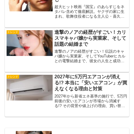
超大ヒット映画『国宝』のあらすじをネ
タバレ含めて徹底解説。ヤクザの家に生
まれ、歌舞伎役者になる主人公・喜久雄
の波乱に満ちた人生と感動の結末。「国
宝」とまで呼ばれるその天才の芸と、人
間ドラマの奥深さをお届けします。
進撃のノアの経歴がすごい！カリ
トレンド
スマキャバ嬢から実業家、そして
話題の結婚まで
進撃のノアの経歴がすごい！伝説のキャ
バ嬢から実業家、そしてYouTuberヒカル
との電撃結婚まで、彼女の人生と成功の
秘密を徹底解説。行動力と信念で道を切
り開いた“唯一無二”の生き方に迫ります。
2027年に5万円エアコンが消え
トレンド
る!? 本当に「安いエアコン」が買
えなくなる理由と対策
2027年から新省エネ基準の施行で、5万円
前後の安いエアコンが市場から消滅す
る!? その背景や値上げの理由、買い替え
タイミング、これからエアコンを選ぶ際
のポイントまで、今知っておくべき「エ
アコン2027年問題」をわかりやすく徹底
解説します。