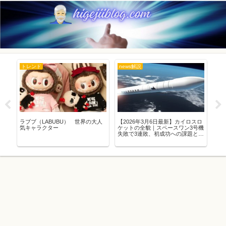
トレンド
news解説
ト
ら
ラブブ（LABUBU） 世界の大人
【2026年3月6日最新】カイロスロ
必
・
気キャラクター
ケットの全貌｜スペースワン3号機
20
失敗で3連敗、初成功への課題とス
ペースポート紀伊の軌跡を徹底解
説