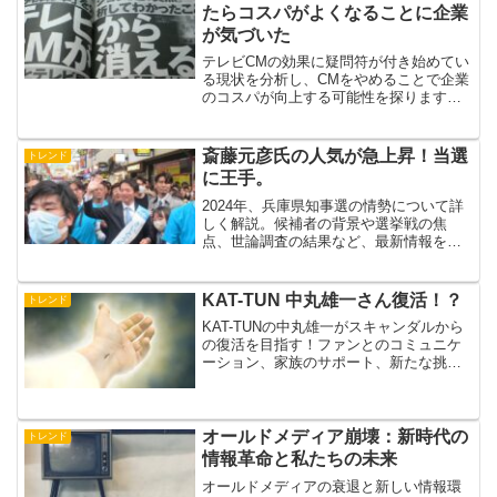
たらコスパがよくなることに企業
が気づいた
テレビCMの効果に疑問符が付き始めてい
る現状を分析し、CMをやめることで企業
のコスパが向上する可能性を探ります。
最新の研究結果や成功事例を交えなが
ら、これからの効果的な広告戦略につい
て考察します。
斎藤元彦氏の人気が急上昇！当選
トレンド
に王手。
2024年、兵庫県知事選の情勢について詳
しく解説。候補者の背景や選挙戦の焦
点、世論調査の結果など、最新情報をお
届けします。
KAT-TUN 中丸雄一さん復活！？
トレンド
KAT-TUNの中丸雄一がスキャンダルから
の復活を目指す！ファンとのコミュニケ
ーション、家族のサポート、新たな挑
戦、メディアへの復帰を通じて再起を図
るシナリオを解説。
オールドメディア崩壊：新時代の
トレンド
情報革命と私たちの未来
オールドメディアの衰退と新しい情報環