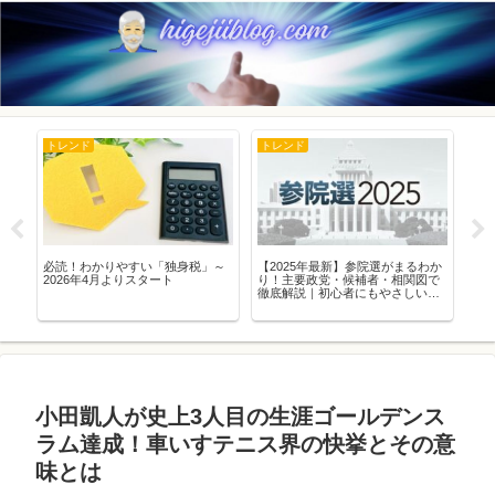
トレンド
トレンド
豆
道の
必読！わかりやすい「独身税」～
【2025年最新】参院選がまるわか
比
態
2026年4月よりスタート
り！主要政党・候補者・相関図で
や
徹底解説｜初心者にもやさしい参
議院選挙ガイド
小田凱人が史上3人目の生涯ゴールデンス
ラム達成！車いすテニス界の快挙とその意
味とは