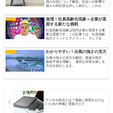
境の台頭について解説。社会への影響や
個人の対応策を詳しく紹介し、これから
の情報社会の在り方を考察する。
急増！社員高齢化現象＞企業が直
トレンド
面する新たな挑戦
社員高齢化現象は現代企業が直面する重
要な課題です。この記事では、社員高齢
化のメリットとデメリット、そして企業
が取るべき対策について詳しく解説しま
す。経験と知識の蓄積、医療費、健康管
理、メンタリング制度、フレキシブルな
わかりやすい！台風の強さの見方
トレンド
労働時間、教育と研修などの視点から考
台風の強さの見方を解説。風速や気圧、
察します。
進路予測を理解し、適切な対策を講じる
方法を紹介します。
デジタル終活とは？遺族に迷惑をかけな
いための準備と実践ガイド