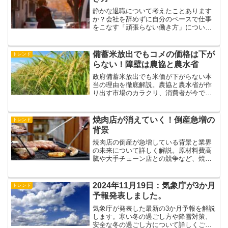
静かな退職について考えたことあります
か？会社を辞めずに自分のペースで仕事
をこなす「頑張らない働き方」につい
て、メリット・デメリットを詳しく解説
します。
備蓄米放出でもコメの価格は下が
トレンド
らない！障壁は農協と農水省
政府備蓄米放出でも米価が下がらない本
当の理由を徹底解説。農協と農水省が作
り出す市場のカラクリ、消費者が今でき
る対策を専門家データで紐解きます。
焼肉店が消えていく！倒産急増の
トレンド
背景
焼肉店の倒産が急増している背景と業界
の未来について詳しく解説。原材料費高
騰や大手チェーン店との競争など、焼肉
店が直面する課題を分析し、生き残りの
ための戦略を提案。消費者としてできる
ことも紹介。
2024年11月19日：気象庁が3か月
トレンド
予報発表しました。
気象庁が発表した最新の3か月予報を解説
します。寒い冬の過ごし方や降雪対策、
安全な冬の過ごし方について詳しくご紹