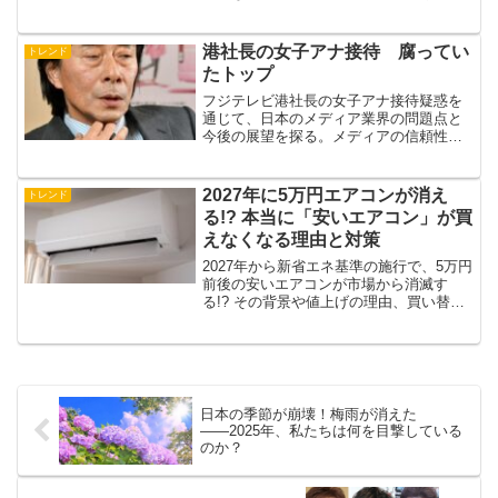
介。最新の天気予報情報をチェックし
て、安全で楽しい冬を過ごしましょう！
港社長の女子アナ接待 腐ってい
トレンド
たトップ
フジテレビ港社長の女子アナ接待疑惑を
通じて、日本のメディア業界の問題点と
今後の展望を探る。メディアの信頼性と
私たちの役割について考察する。
2027年に5万円エアコンが消え
トレンド
る!? 本当に「安いエアコン」が買
えなくなる理由と対策
2027年から新省エネ基準の施行で、5万円
前後の安いエアコンが市場から消滅す
る!? その背景や値上げの理由、買い替え
タイミング、これからエアコンを選ぶ際
のポイントまで、今知っておくべき「エ
アコン2027年問題」をわかりやすく徹底
解説します。
日本の季節が崩壊！梅雨が消えた
――2025年、私たちは何を目撃している
のか？