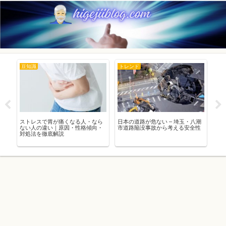
豆知識
トレンド
生
人
ストレスで胃が痛くなる人・なら
日本の道路が危ない – 埼玉・八潮
「O
ない人の違い｜原因・性格傾向・
市道路陥没事故から考える安全性
肉
対処法を徹底解説
と