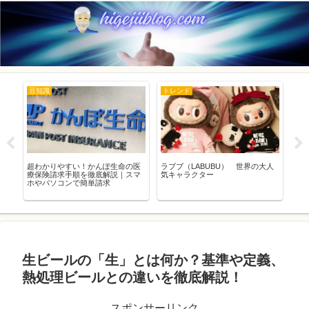
豆知識
トレンド
ト
正
超わかりやすい！かんぽ生命の医
ラブブ（LABUBU） 世界の大人
新
と
療保険請求手順を徹底解説｜スマ
気キャラクター
染
ホやパソコンで簡単請求
でき
生ビールの「生」とは何か？基準や定義、
熱処理ビールとの違いを徹底解説！
スポンサーリンク