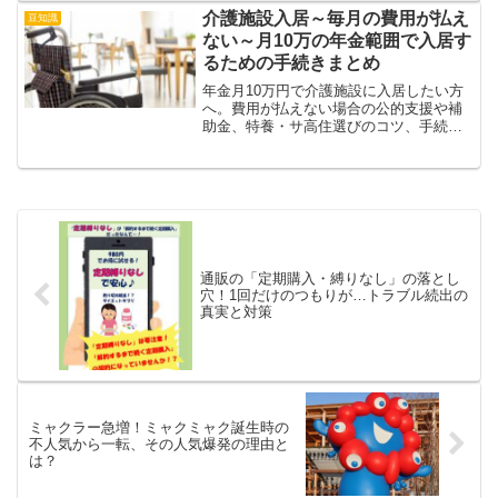
得点力が身につく総合ガイドです。
介護施設入居～毎月の費用が払え
豆知識
ない～月10万の年金範囲で入居す
るための手続きまとめ
年金月10万円で介護施設に入居したい方
へ。費用が払えない場合の公的支援や補
助金、特養・サ高住選びのコツ、手続き
の流れをわかりやすく解説。安心して老
後を迎えるための情報満載。
通販の「定期購入・縛りなし」の落とし
穴！1回だけのつもりが…トラブル続出の
真実と対策
ミャクラー急増！ミャクミャク誕生時の
不人気から一転、その人気爆発の理由と
は？