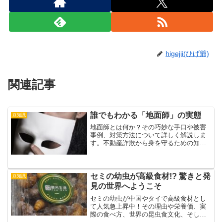
higejii(ひげ爺)
関連記事
誰でもわかる「地面師」の実態
豆知識
地面師とは何か？その巧妙な手口や被害
事例、対策方法について詳しく解説しま
す。不動産詐欺から身を守るための知識
を身につけましょう。
セミの幼虫が高級食材!? 驚きと発
豆知識
見の世界へようこそ
セミの幼虫が中国やタイで高級食材とし
て人気急上昇中！その理由や栄養価、実
際の食べ方、世界の昆虫食文化、そして