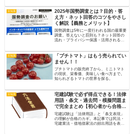
日本での現状まで徹底解説。あなたの食
の常識が変わる！
2025年国勢調査とは？目的・答
豆知識
え方・ネット回答のコツをやさし
く解説【義務とメリット】
国勢調査は5年に一度行われる国の最重要
調査。答えないと罰則も？ネット回答の
流れ・プライバシー保護・活用されるデ
ータの意味をわかりやすく解説。2025年
版に備えたい方必見！
「プチトマト」はもう売られてい
豆知識
ません！！
プチトマトの販売終了から、ミニトマト
の現状、栄養価、美味しい食べ方まで。
知られざるトマトの世界を探る。
宅建試験で必ず得点できる！法律
豆知識
用語・条文・過去問・模擬問題ま
で完全まとめ【初心者から合格狙
いまで】
宅建試験は「法律用語」と「条文表現」
の理解が合格のカギ。本記事では民法・
宅建業法・借地借家法の頻出用語を表形
式で整理し、条文引用例・過去問具体
例・模擬問題まで完全網羅。読むだけで