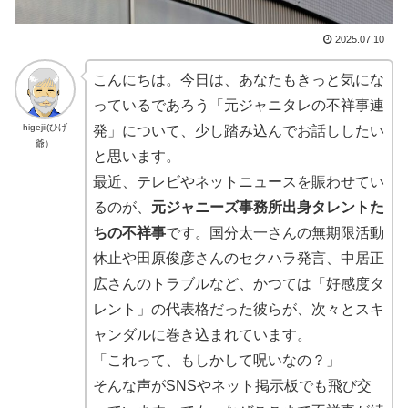
2025.07.10
こんにちは。今日は、あなたもきっと気にな
っているであろう「元ジャニタレの不祥事連
higejii(ひげ
発」について、少し踏み込んでお話ししたい
爺）
と思います。
最近、テレビやネットニュースを賑わせてい
るのが、
元ジャニーズ事務所出身タレントた
ちの不祥事
です。国分太一さんの無期限活動
休止や田原俊彦さんのセクハラ発言、中居正
広さんのトラブルなど、かつては「好感度タ
レント」の代表格だった彼らが、次々とスキ
ャンダルに巻き込まれています
。
「これって、もしかして呪いなの？」
そんな声がSNSやネット掲示板でも飛び交