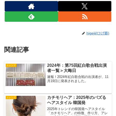
higejii(ひげ爺)
関連記事
2024年：第75回紅白歌合戦出演
トレンド
者一覧＞大晦日
速報！2024年紅白歌合戦の出演者が、11
月19日に発表されました。
カチモリヘア：2025年のバズる
トレンド
ヘアスタイル 韓国発
2025年トレンドの韓国発ヘアスタイル
「カチモリヘア」の特徴、作り方、アレ