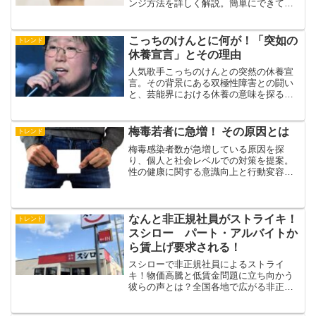
ンジ方法を詳しく解説。簡単にできて可
愛いこのヘアスタイルで、毎日のおしゃ
れを楽しもう！
こっちのけんとに何が！「突如の
トレンド
休養宣言」とその理由
人気歌手こっちのけんとの突然の休養宣
言。その背景にある双極性障害との闘い
と、芸能界における休養の意味を探る。
心の健康と社会の理解について考察す
る。
梅毒若者に急増！ その原因とは
トレンド
梅毒感染者数が急増している原因を探
り、個人と社会レベルでの対策を提案。
性の健康に関する意識向上と行動変容の
重要性を訴える。
なんと非正規社員がストライキ！
トレンド
スシロー パート・アルバイトか
ら賃上げ要求される！
スシローで非正規社員によるストライ
キ！物価高騰と低賃金問題に立ち向かう
彼らの声とは？全国各地で広がる非正規
春闘、その背景と未来について詳しく解
説します。