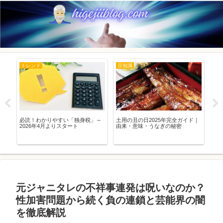
トレンド
豆知識
豆
必読！わかりやすい「独身税」～
土用の丑の日2025年完全ガイド｜
ス
髪
2026年4月よりスタート
由来・意味・うなぎの秘密
な
刑
対
元ジャニタレの不祥事連発は呪いなのか？
性加害問題から続く負の連鎖と芸能界の闇
を徹底解説