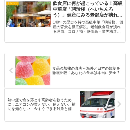
飲食店に何が起こっている！高級
トレンド
中華店「聘珍楼（へいちんろ
う）」倒産にみる老舗店が潰れる
理由
140年の歴史を持つ高級中華「聘珍楼」倒
産の背景を徹底解説。老舗飲食店が潰れ
る理由、コロナ禍・物価高・業界構造の
変化まで、飲食業界の今をわかりやすく
語りかけます。
食品添加物の真実～海外と日本の規制を
徹底比較！あなたの食卓は本当に安全？
熱中症で命を落とす高齢者を救うため
に：エアコンが買えない、使えない、補
助を知らない…今すぐできる対策と補助
制度の全知識