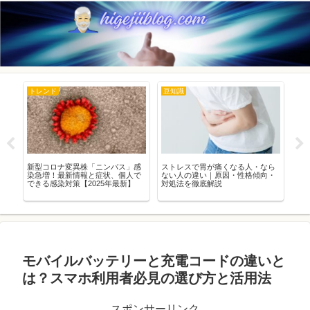
トレンド
豆知識
ト
道の
新型コロナ変異株「ニンバス」感
ストレスで胃が痛くなる人・なら
衝
態
染急増！最新情報と症状、個人で
ない人の違い｜原因・性格傾向・
ロ
できる感染対策【2025年最新】
対処法を徹底解説
事
モバイルバッテリーと充電コードの違いと
は？スマホ利用者必見の選び方と活用法
スポンサーリンク