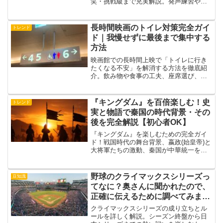
笑・挑戦級まで充実解説。発声練習や宴
会芸にも役立つ、保存版の早口言葉集で
す。
長時間映画のトイレ対策完全ガイ
トレンド
ド｜我慢せずに最後まで集中する
方法
映画館での長時間上映で「トイレに行き
たくなる不安」を解消する方法を徹底紹
介。飲み物や食事の工夫、座席選び、上
映前の準備まで、最後のエンディングま
で快適に楽しむための秘訣をまとめまし
た。
『キングダム』を百倍楽しむ！史
トレンド
実と物語で秦国の時代背景・その
後を完全解説【初心者OK】
『キングダム』を楽しむための完全ガイ
ド！戦国時代の舞台背景、嬴政(始皇帝)と
大将軍たちの激動、秦国が中華統一を果
たし消えた理由までマンガ・歴史好きも
満足の超解説。
野球のクライマックスシリーズっ
豆知識
てなに？奥さんに聞かれたので、
正確に伝えるために調べてみまし
た。
クライマックスシリーズの成り立ちとル
ールを詳しく解説。シーズン終盤から日