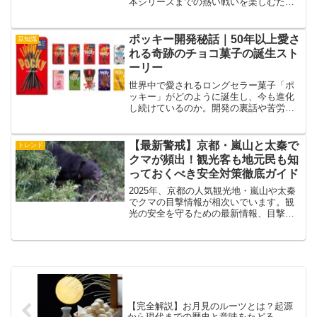
本シリーズまでの熱い戦いを楽しむため
の情報が満載。
ポッキー開発秘話｜50年以上愛さ
豆知識
れる奇跡のチョコ菓子の誕生スト
ーリー
世界中で愛されるロングセラー菓子「ポ
ッキー」がどのように誕生し、今も進化
し続けているのか。開発の裏話や苦労、
革新的アイデアの数々を担当者の証言と
共に語ります。
【最新警戒】京都・嵐山と太秦で
トレンド
クマが頻出！観光客も地元民も知
っておくべき安全対策徹底ガイド
2025年、京都の人気観光地・嵐山や太秦
でクマの目撃情報が相次いでいます。観
光の安全を守るための最新情報、目撃状
況、被害防止のポイントをわかりやすく
解説。秋の自然と共存しながら安心して
観光を楽しめるための完全ガイドです。
【完全解説】お月見のルーツとは？起源
から現代までの歴史と意味をたどる