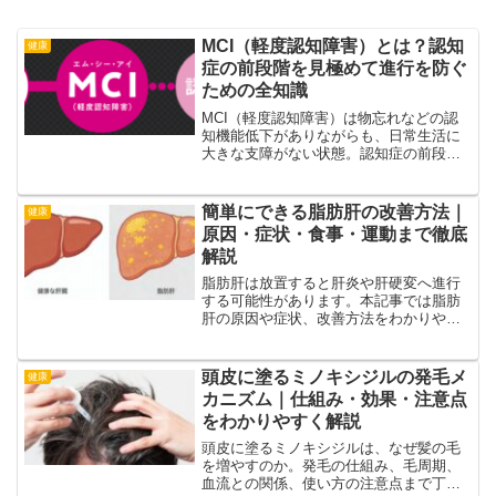
MCI（軽度認知障害）とは？認知
健康
症の前段階を見極めて進行を防ぐ
ための全知識
MCI（軽度認知障害）は物忘れなどの認
知機能低下がありながらも、日常生活に
大きな支障がない状態。認知症の前段階
とされ、早期発見と適切な対処が重要で
す。この記事ではMCIの症状、診断基
準、原因、対処法、予防策までわかりや
簡単にできる脂肪肝の改善方法｜
健康
すく語りかけます。
原因・症状・食事・運動まで徹底
解説
脂肪肝は放置すると肝炎や肝硬変へ進行
する可能性があります。本記事では脂肪
肝の原因や症状、改善方法をわかりやす
く解説。食事・運動・生活習慣の見直し
で無理なく改善する具体的な方法を紹介
します。
頭皮に塗るミノキシジルの発毛メ
健康
カニズム｜仕組み・効果・注意点
をわかりやすく解説
頭皮に塗るミノキシジルは、なぜ髪の毛
を増やすのか。発毛の仕組み、毛周期、
血流との関係、使い方の注意点まで丁寧