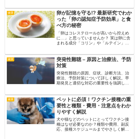
に解説します。
卵が記憶を守る!? 最新研究でわか
健康
った「卵の認知症予防効果」と食
べ方の秘密
「卵はコレステロールが高いから控えめ
に…」と思っていませんか？ 実は卵に含
まれる成分「コリン」や「ルテイン」が
脳を若々しく保ち、認知症予防に期待で
きることが最新研究で判明！1日何個食べ
れば効果的？加熱方法は？医師や研究デ
突発性難聴 – 原因と治療法、予防
健康
ータに基づき詳しく解説。
対策
突発性難聴の原因、症状、診断方法、治
療法、予防対策について詳しく解説。早
期発見と適切な対応の重要性を強調し、
日常生活での注意点も紹介。
ペットに必須！ワクチン接種の重
健康
要性と種類・費用・注意点をわか
りやすく解説
犬や猫などのペットにとってワクチン接
種はなぜ必要なのか？種類や費用、副反
応、接種スケジュールまでやさしく解説
します。大切な家族を守るために知って