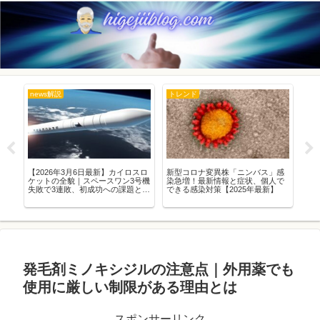
news解説
トレンド
豆
人
【2026年3月6日最新】カイロスロ
新型コロナ変異株「ニンバス」感
土用
ケットの全貌｜スペースワン3号機
染急増！最新情報と症状、個人で
由
失敗で3連敗、初成功への課題とス
できる感染対策【2025年最新】
ペースポート紀伊の軌跡を徹底解
説
発毛剤ミノキシジルの注意点｜外用薬でも
使用に厳しい制限がある理由とは
スポンサーリンク