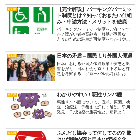
重要情報をまとめています。
【完全解説】パーキングパーミッ
豆知識
ト制度とは？知っておきたい仕組
み・申請方法・メリットを徹底解
説
パーキングパーミット制度をご存じです
か？障がい者や高齢者、移動が困難な
方々のための駐車許可制度をわかりやす
く解説。申請方法やメリット、対象者、
そして社会的な重要性まで徹底解説しま
す。
日本の矛盾 – 国民より外国人優遇
豆知識
日本における外国人優遇政策の実態と影
響を探り、日本社会が直面する矛盾と課
題を考察する。グローバル化時代におけ
る日本の進むべき道を模索する。
わかりやすい！悪性リンパ腫
豆知識
悪性リンパ腫について、症状、原因、検
査、治療法、予後まで詳しく解説。早期
発見・早期治療の重要性と、病気と向き
合う心構えを分かりやすく説明していま
す。
ふんどし協会って何してるの? 驚
豆知識
きの活動内容と日本の伝統文化