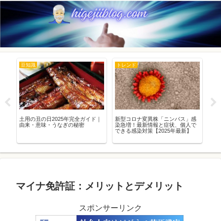
豆知識
トレンド
生
八潮
土用の丑の日2025年完全ガイド｜
新型コロナ変異株「ニンバス」感
「O
性
由来・意味・うなぎの秘密
染急増！最新情報と症状、個人で
肉
できる感染対策【2025年最新】
と
マイナ免許証：メリットとデメリット
スポンサーリンク