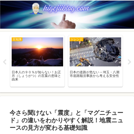
豆知識
トレンド
ト
ら
日本人の９０％が知らない！お正
日本の道路が危ない – 埼玉・八潮
【
・
月（しょうがつ）の言葉の意味と
市道路陥没事故から考える安全性
広
由来
実
と
今さら聞けない「震度」と「マグニチュー
ド」の違いをわかりやすく解説！地震ニュ
ースの見方が変わる基礎知識