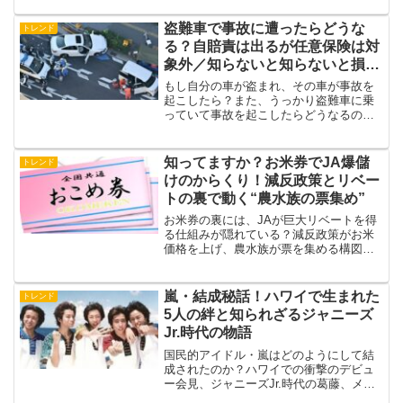
をわかりやすく解説します。
盗難車で事故に遭ったらどうな
トレンド
る？自賠責は出るが任意保険は対
象外／知らないと知らないと損す
る保険の仕組みを徹底解説
もし自分の車が盗まれ、その車が事故を
起こしたら？また、うっかり盗難車に乗
っていて事故を起こしたらどうなるの？
実は「自賠責保険は下りるが、任意保険
は対象外」となるケースが多いのです。
この記事では、具体例・法的解釈・補償
知ってますか？お米券でJA爆儲
トレンド
範囲をやさしく説明します。
けのからくり！減反政策とリベー
トの裏で動く“農水族の票集め”
お米券の裏には、JAが巨大リベートを得
る仕組みが隠れている？減反政策がお米
価格を上げ、農水族が票を集める構図を
やさしく解説。知らないと損する“日本の
食と政治”の裏事情。
嵐・結成秘話！ハワイで生まれた
トレンド
5人の絆と知られざるジャニーズ
Jr.時代の物語
国民的アイドル・嵐はどのようにして結
成されたのか？ハワイでの衝撃のデビュ
ー会見、ジャニーズJr.時代の葛藤、メン
バー選出の裏側、ジャニー喜多川さんの