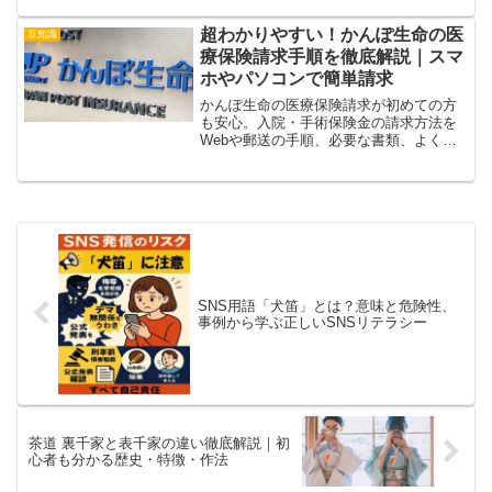
思惑まで、ファン目線で語りかけるよう
に徹底解説します。
超わかりやすい！かんぽ生命の医
豆知識
療保険請求手順を徹底解説｜スマ
ホやパソコンで簡単請求
かんぽ生命の医療保険請求が初めての方
も安心。入院・手術保険金の請求方法を
Webや郵送の手順、必要な書類、よくあ
る質問まで丁寧に解説。スマホやパソコ
ンで簡単に請求できる便利なポイントも
ご紹介。
SNS用語「犬笛」とは？意味と危険性、
事例から学ぶ正しいSNSリテラシー
茶道 裏千家と表千家の違い徹底解説｜初
心者も分かる歴史・特徴・作法