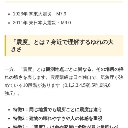
1923年 関東大震災：M7.9
2011年 東日本大震災：M9.0
「震度」とは？身近で理解するゆれの大
きさ
一方、「震度」とは
観測地点ごとに異なる、その場所の揺
れの強さ
を表します。震度階級は日本独自で、気象庁が決
めている10段階があります（0,1,2,3,4,5弱,5強,6弱,6
強,7）。
特徴1：同じ地震でも場所ごとに震度は違う
特徴2：建物の壊れやすさや人の体感を重視
特徴3：「震度7」は命や家屋に危険が及ぶ最強レベ