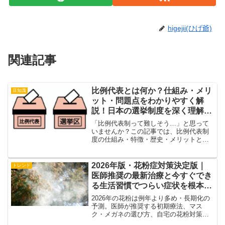
higejii(ひげ爺)
関連記事
比例代表とは何か？仕組み・メリ
豆知識
ット・問題点をわかりやすく解
説！日本の選挙制度を深く理解す
るための完全ガイド
「比例代表制って難しそう…」と思って
いませんか？この記事では、比例代表制
度の仕組み・特徴・歴史・メリットとデ
メリットをやさしく解説。選挙に行く前
に知っておきたい比例代表のほんとうの
意味を、丁寧に紹介します。
2026年版・花粉症対策決定版｜
トレンド
医師推奨の最新治療と今すぐでき
る生活習慣でつらい症状を根本ケ
ア
2026年の花粉は例年より多め・長期化の
予測。医師が推奨する初期療法、マス
ク・メガネの選び方、自宅の花粉対策、
体質改善まで、今からできる花粉症対策