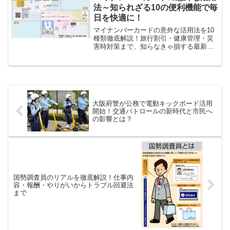
法～知られざる10の便利機能で毎
日を快適に！
マイナンバーカードの意外な活用法を10
種類徹底解説！旅行割引・健康管理・災
害時対策まで、知らなきゃ損する最新活
用術を大公開。
大阪府警が公務で電動キックボード活用
開始！交通パトロールの新時代と市民へ
の影響とは？
国勢調査員のリアルを徹底解説！仕事内
容・報酬・やりがいからトラブル回避法
まで