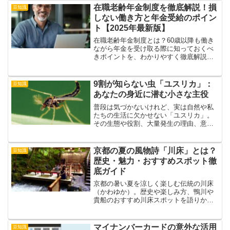
在職老齢年金制度を徹底解説！損
豆知識
しない働き方と年金受給のポイン
ト【2025年最新版】
在職老齢年金制度とは？60歳以降も働き
ながら年金を受け取る際に知っておくべ
きポイントを、わかりやすく徹底解説。
損をしないための働き方、年収との関
係、2025年最新制度の変更点まで丁寧に
ご紹介します。
9割が知らない虫「ユスリカ」：
豆知識
あなたの身近に潜む小さな主役
普段は気づかないけれど、実は自然や私
たちの生活に欠かせない「ユスリカ」。
その生態や役割、大量発生の理由、意外
なメリットや最新の研究まで、9割が知ら
ないユスリカの魅力をやさしく解説しま
す。
京都の夏の風物詩「川床」とは？
豆知識
歴史・魅力・おすすめスポット徹
底ガイド
京都の暑い夏を涼しく楽しむ伝統の川床
（かわゆか）。歴史や楽しみ方、鴨川や
貴船のおすすめ川床スポットを語りかけ
る文体で丁寧に紹介します。初めての方
も安心の予約や服装アドバイスも解説！
マイナンバーカードの意外な活用
豆知識