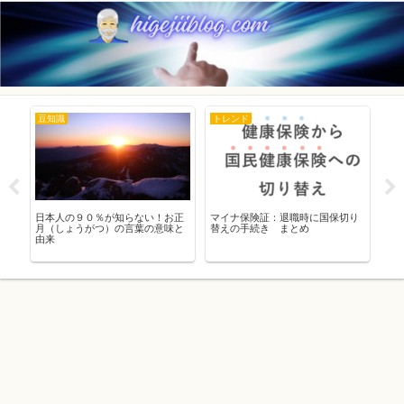
豆知識
トレンド
ト
道の
日本人の９０％が知らない！お正
マイナ保険証：退職時に国保切り
【2
態
月（しょうがつ）の言葉の意味と
替えの手続き まとめ
り
由来
徹
議