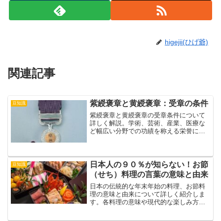
higejii(ひげ爺)
関連記事
紫綬褒章と黄綬褒章：受章の条件
豆知識
紫綬褒章と黄綬褒章の受章条件について
詳しく解説。学術、芸術、産業、医療な
ど幅広い分野での功績を称える栄誉につ
いて理解を深めましょう。
日本人の９０％が知らない！お節
豆知識
（せち）料理の言葉の意味と由来
日本の伝統的な年末年始の料理、お節料
理の意味と由来について詳しく紹介しま
す。各料理の意味や現代的な楽しみ方も
解説し、お正月に彩りを加えるヒントを
お届けします。