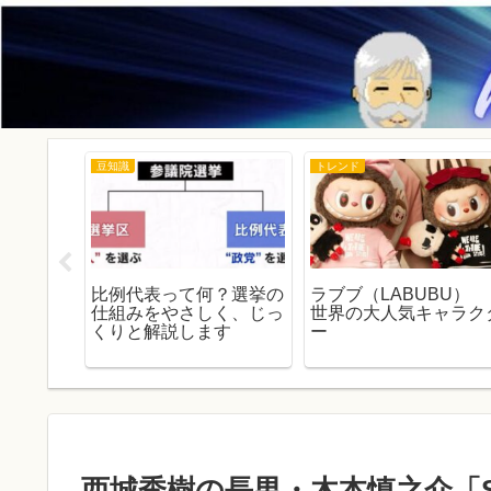
豆知識
トレンド
が知らな
比例代表って何？選挙の
ラブブ（LABUBU）
ょうが
仕組みをやさしく、じっ
世界の大人気キャラク
味と由来
くりと解説します
ー
西城秀樹の長男・木本慎之介「