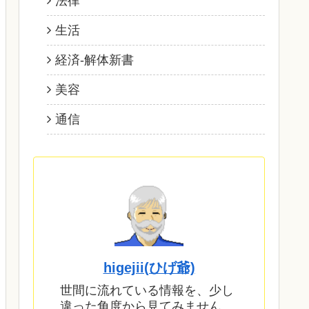
法律
生活
経済‐解体新書
美容
通信
higejii(ひげ爺)
世間に流れている情報を、少し
違った角度から見てみません