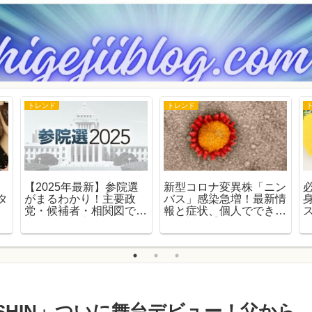
トレンド
トレンド
【2025年最新】参院選
新型コロナ変異株「ニン
タ
がまるわかり！主要政
バス」感染急増！最新情
党・候補者・相関図で徹
報と症状、個人でできる
底解説｜初心者にもやさ
感染対策【2025年最
しい参議院選挙ガイド
新】
SHIN」ついに舞台デビュー！父から