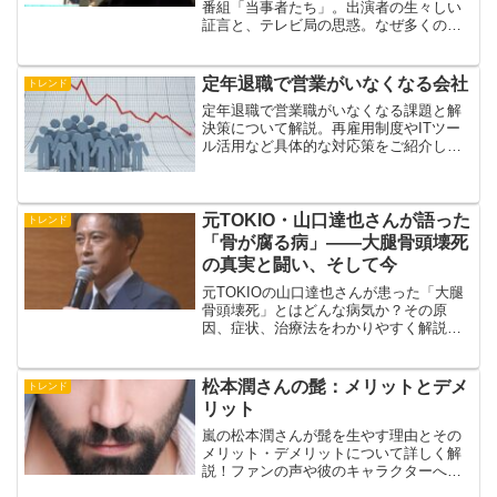
番組「当事者たち」。出演者の生々しい
証言と、テレビ局の思惑。なぜ多くの視
聴者を惹きつけるのか？放送業界の裏側
を読み解きます。
定年退職で営業がいなくなる会社
トレンド
定年退職で営業職がいなくなる課題と解
決策について解説。再雇用制度やITツー
ル活用など具体的な対応策をご紹介しま
す。企業存続の鍵となる対策とは？
元TOKIO・山口達也さんが語った
トレンド
「骨が腐る病」——大腿骨頭壊死
の真実と闘い、そして今
元TOKIOの山口達也さんが患った「大腿
骨頭壊死」とはどんな病気か？その原
因、症状、治療法をわかりやすく解説。
芸能界の裏側と人間の強さに迫る。
松本潤さんの髭：メリットとデメ
トレンド
リット
嵐の松本潤さんが髭を生やす理由とその
メリット・デメリットについて詳しく解
説！ファンの声や彼のキャラクターへの
影響など、多角的に探ります。