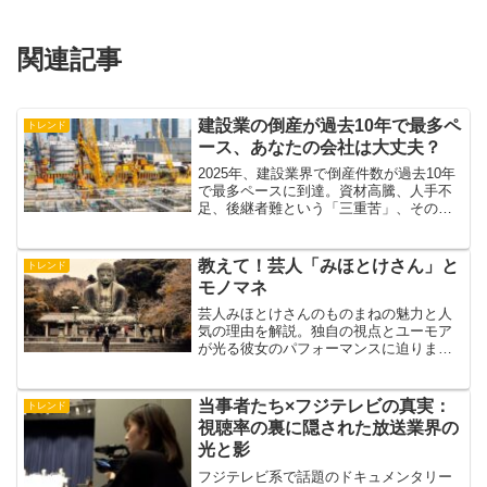
関連記事
建設業の倒産が過去10年で最多ペ
トレンド
ース、あなたの会社は大丈夫？
2025年、建設業界で倒産件数が過去10年
で最多ペースに到達。資材高騰、人手不
足、後継者難という「三重苦」、その本
当の理由と現場の声、生き残るための具
体策をわかりやすく語りかけ。企業・個
人がこの荒波をどう乗り越えるかを徹底
教えて！芸人「みほとけさん」と
トレンド
解説。
モノマネ
芸人みほとけさんのものまねの魅力と人
気の理由を解説。独自の視点とユーモア
が光る彼女のパフォーマンスに迫りま
す。
当事者たち×フジテレビの真実：
トレンド
視聴率の裏に隠された放送業界の
光と影
フジテレビ系で話題のドキュメンタリー