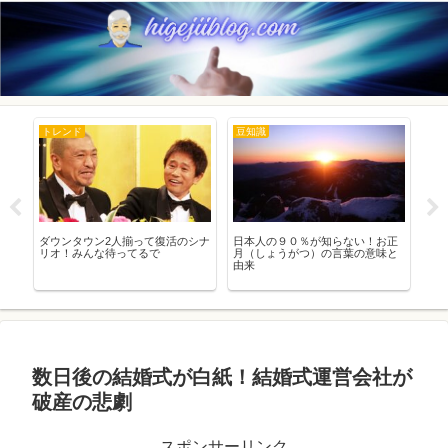
トレンド
豆知識
ト
八潮
ダウンタウン2人揃って復活のシナ
日本人の９０％が知らない！お正
必
性
リオ！みんな待ってるで
月（しょうがつ）の言葉の意味と
20
由来
数日後の結婚式が白紙！結婚式運営会社が
破産の悲劇
スポンサーリンク