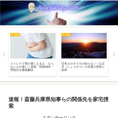
豆知識
豆知識
ト
品と
ストレスで胃が痛くなる人・なら
日本人の９０％が知らない！お正
20
イ
ない人の違い｜原因・性格傾向・
月（しょうがつ）の言葉の意味と
の
全ガ
対処法を徹底解説
由来
速報！斎藤兵庫県知事らの関係先を家宅捜
索
スポンサーリンク