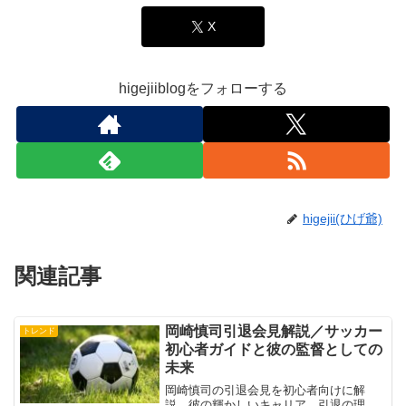
X
higejiiblogをフォローする
higejii(ひげ爺)
関連記事
岡崎慎司引退会見解説／サッカー
トレンド
初心者ガイドと彼の監督としての
未来
岡崎慎司の引退会見を初心者向けに解
説。彼の輝かしいキャリア、引退の理