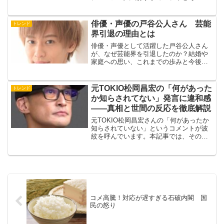
用法をご紹介します。
俳優・声優の戸谷公人さん 芸能
トレンド
界引退の理由とは
俳優・声優として活躍した戸谷公人さん
が、なぜ芸能界を引退したのか？結婚や
家庭への思い、これまでの歩みと今後に
ついて、ファン目線で徹底解説します。
元TOKIO松岡昌宏の「何があった
トレンド
か知らされてない」発言に違和感
――真相と世間の反応を徹底解説
元TOKIO松岡昌宏さんの「何があったか
知らされていない」というコメントが波
紋を呼んでいます。本記事では、その発
言の背景や違和感の理由、世間や専門家
の見解をわかりやすく解説。あなたの疑
問に寄り添います。
コメ高騰！対応が遅すぎる石破内閣 国
民の怒り