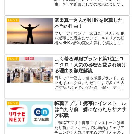
由、そして監督としての未来について詳
しく説明します。岡崎慎司選手の新たな
挑戦を一緒に見守りましょう。
武田真一さんがNHKを退職した
トレンド
本当の理由！
フリーアナウンサー武田真一さんがNHK
を退職した理由について、キャリアの転
機やNHK内部の変化を詳しく解説しま
す。
よく着る洋服ブランド第1位はユ
トレンド
ニクロ！人気の秘密と愛され続け
る理由を徹底解説
日常で「一番よく着る洋服ブランド」と
いえばユニクロ。なぜここまで多くの人
に支持されるのか？品質、価格、デザイ
ン性、そして生活に寄り添う魅力を徹底
解説します。
転職アプリ！携帯にインストール
トレンド
は当たり前 嫌になったらサクサ
ク転職
「転職アプリ！携帯にインストールは当
たり前」スマホ一台で効率的なキャリア
チェンジ！人気おすすめアプリとその活