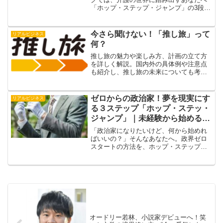
「ホップ・ステップ・ジャンプ」の3段階
で分かりやすく解説。必要な資格、現場
のリアル、キャリアアップの道筋まで丁
寧に紹介します。
今さら聞けない！「推し旅」って
リアルビジネス
何？
推し旅の魅力や楽しみ方、計画の立て方
を詳しく解説。国内外の具体例や注意点
も紹介し、推し旅の未来についても考
察。推しとの距離を縮める新しい旅の形
を探る。
ゼロからの政治家！夢を現実にす
リアルビジネス
る３ステップ「ホップ・ステッ・
ジャンプ」｜未経験から始める政
治の道
「政治家になりたいけど、何から始めれ
ばいいの？」そんなあなたへ。政界ゼロ
スタートの方法を、ホップ・ステップ・
ジャンプの3段階で丁寧に解説。資格・選
挙・資金・応援体制の作り方まで、現実
的な政治家への道を分かりやすく紹介し
ます。
オードリー若林、小説家デビューへ！笑