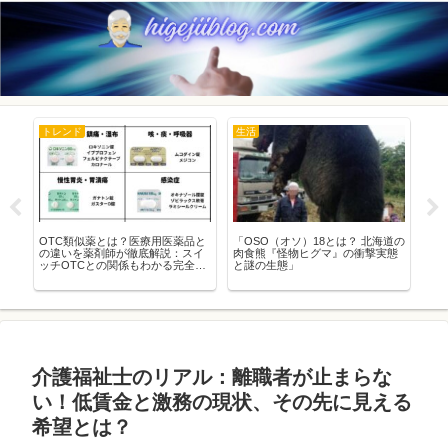
トレンド
生活
豆
シナ
OTC類似薬とは？医療用医薬品と
「OSO（オソ）18とは？ 北海道の
日
の違いを薬剤師が徹底解説：スイ
肉食熊『怪物ヒグマ』の衝撃実態
月
ッチOTCとの関係もわかる完全ガ
と謎の生態」
由
イド
介護福祉士のリアル：離職者が止まらな
い！低賃金と激務の現状、その先に見える
希望とは？