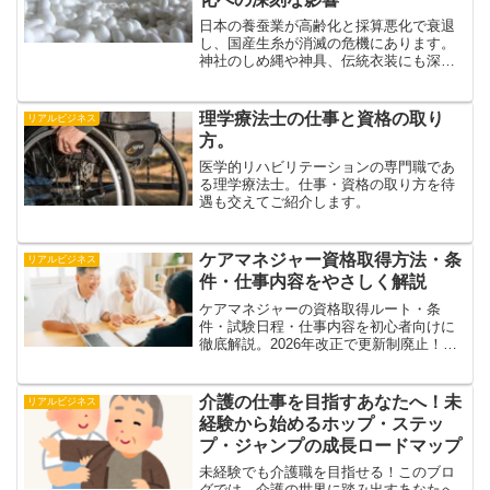
日本の養蚕業が高齢化と採算悪化で衰退
し、国産生糸が消滅の危機にあります。
神社のしめ縄や神具、伝統衣装にも深く
関わる絹産業の現状と課題を詳しく解
説。外国産生糸が「日本製」と表示され
る実態にも迫ります。
理学療法士の仕事と資格の取り
リアルビジネス
方。
医学的リハビリテーションの専門職であ
る理学療法士。仕事・資格の取り方を待
遇も交えてご紹介します。
ケアマネジャー資格取得方法・条
リアルビジネス
件・仕事内容をやさしく解説
ケアマネジャーの資格取得ルート・条
件・試験日程・仕事内容を初心者向けに
徹底解説。2026年改正で更新制廃止！実
務経験3年で目指せる？給与や1日の流れ
も。
介護の仕事を目指すあなたへ！未
リアルビジネス
経験から始めるホップ・ステッ
プ・ジャンプの成長ロードマップ
未経験でも介護職を目指せる！このブロ
グでは、介護の世界に踏み出すあなたへ