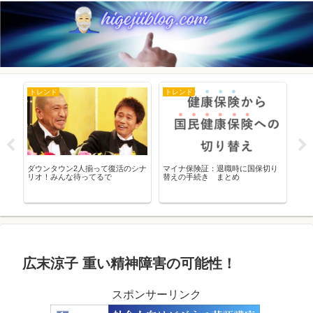
トレンド
トレンド
ト
～
ダウンタウン2人揃って復活のシナ
マイナ保険証：退職時に国保切り
20
リオ！みんな待ってるで
替えの手続き まとめ
の
広末涼子 重い精神障害の可能性！
スポンサーリンク