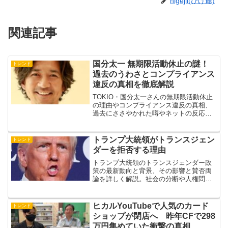
higejii(ひげ爺)
関連記事
国分太一 無期限活動休止の謎！
トレンド
過去のうわさとコンプライアンス
違反の真相を徹底解説
TOKIO・国分太一さんの無期限活動休止
の理由やコンプライアンス違反の真相、
過去にささやかれた噂やネットの反応、
今後の展望までを徹底解説。
トランプ大統領がトランスジェン
トレンド
ダーを拒否する理由
トランプ大統領のトランスジェンダー政
策の最新動向と背景、その影響と賛否両
論を詳しく解説。社会の分断や人権問題
として捉え、私たちにできることを考察
する。
ヒカルYouTubeで人気のカード
トレンド
ショップが閉店へ 昨年CFで298
万円集めていた衝撃の真相