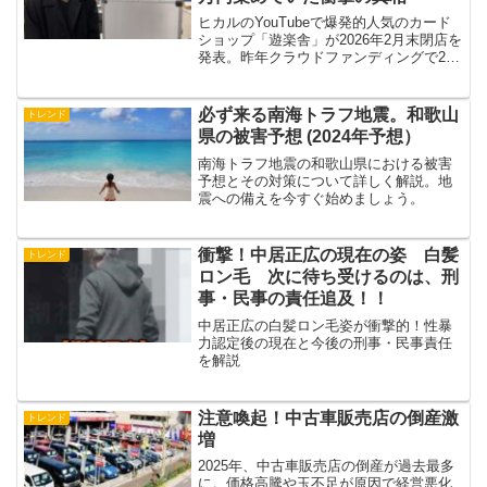
ヒカルのYouTubeで爆発的人気のカード
ショップ「遊楽舎」が2026年2月末閉店を
発表。昨年クラウドファンディングで298
万1000円の支援を集めた矢先の苦境。店
長が明かす閉店理由とファン反応、ヒカ
ルコラボの歴史を徹底追跡。
必ず来る南海トラフ地震。和歌山
トレンド
県の被害予想 (2024年予想）
南海トラフ地震の和歌山県における被害
予想とその対策について詳しく解説。地
震への備えを今すぐ始めましょう。
衝撃！中居正広の現在の姿 白髪
トレンド
ロン毛 次に待ち受けるのは、刑
事・民事の責任追及！！
中居正広の白髪ロン毛姿が衝撃的！性暴
力認定後の現在と今後の刑事・民事責任
を解説
注意喚起！中古車販売店の倒産激
トレンド
増
2025年、中古車販売店の倒産が過去最多
に。価格高騰や玉不足が原因で経営悪化