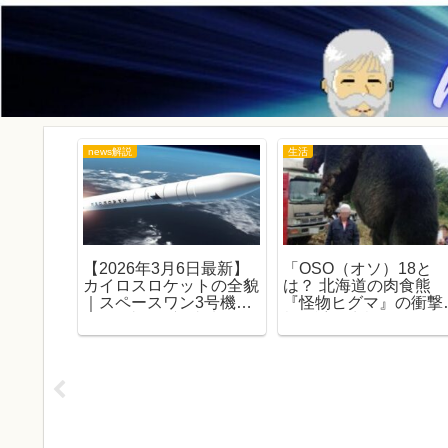
news解説
生活
】参院選
【2026年3月6日最新】
「OSO（オソ）18と
主要政
カイロスロケットの全貌
は？ 北海道の肉食熊
関図で徹
｜スペースワン3号機失
『怪物ヒグマ』の衝撃
にもやさ
敗で3連敗、初成功への
態と謎の生態」
ガイド
課題とスペースポート紀
伊の軌跡を徹底解説