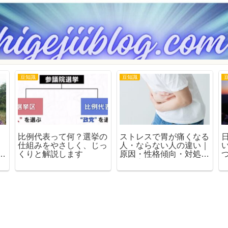
豆知識
豆知識
比例代表って何？選挙の
ストレスで胃が痛くなる
仕組みをやさしく、じっ
人・ならない人の違い｜
実
くりと解説します
原因・性格傾向・対処法
を徹底解説