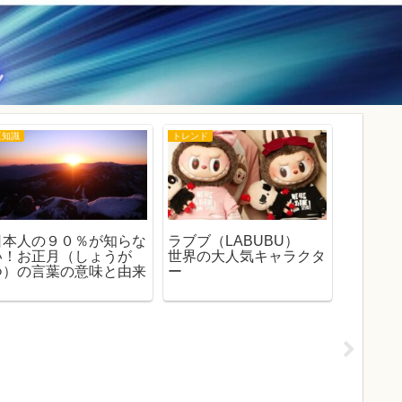
豆知識
トレンド
トレンド
日本人の９０％が知らな
ラブブ（LABUBU）
衝撃！
い！お正月（しょうが
世界の大人気キャラクタ
姿 白
つ）の言葉の意味と由来
ー
ち受け
事の責