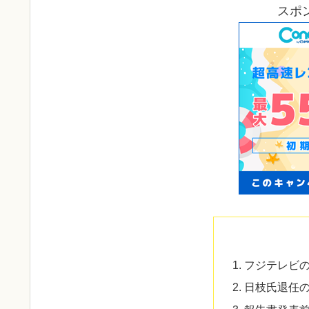
スポ
フジテレビ
日枝氏退任