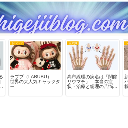
トレンド
豆知識
る
ラブブ（LABUBU）
高市総理の病名は「関節
｜
世界の大人気キャラクタ
リウマチ」―本当の症
法
ー
状・治療と総理の苦悩を
徹底解説！