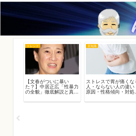
トレンド
豆知識
が知らな
【文春がついに暴い
ストレスで胃が痛くな
ょうが
た？】中居正広「性暴力
人・ならない人の違い
味と由来
の全貌」徹底解説と真実
原因・性格傾向・対処
｜代理人の反論・事件の
を徹底解説
全履歴と社会への波紋