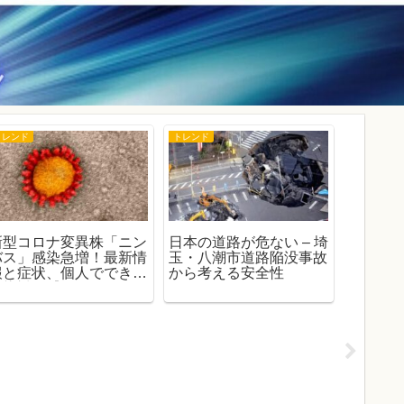
トレンド
トレンド
生活
新型コロナ変異株「ニン
日本の道路が危ない – 埼
「OSO
バス」感染急増！最新情
玉・八潮市道路陥没事故
は？ 北
報と症状、個人でできる
から考える安全性
『怪物
感染対策【2025年最
態と謎
新】