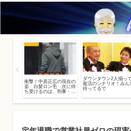
トレンド
トレンド
すい「独
ダウンタウン2人揃っ
衝撃！中居正広の現在の
年4月より
復活のシナリオ！みん
姿 白髪ロン毛 次に待
待ってるで
ち受けるのは、刑事・民
事の責任追及！！
定年退職で営業社員ゼロの現実