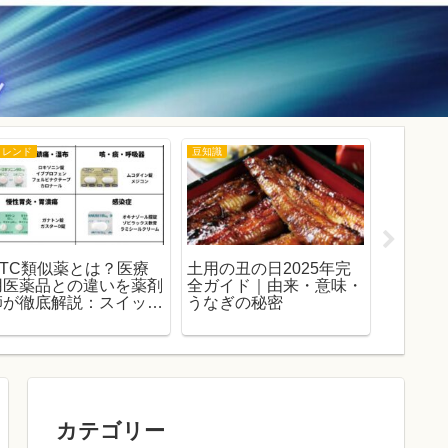
トレンド
豆知識
トレンド
OTC類似薬とは？医療
土用の丑の日2025年完
【文春
用医薬品との違いを薬剤
全ガイド｜由来・意味・
た？】
師が徹底解説：スイッチ
うなぎの秘密
の全貌
OTCとの関係もわかる
｜代理
完全ガイド
全履歴
カテゴリー