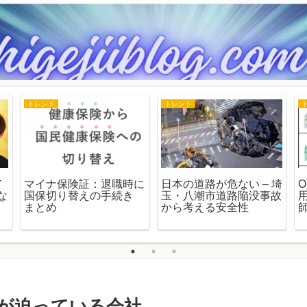
トレンド
トレンド
て
マイナ保険証：退職時に
日本の道路が危ない – 埼
な
国保切り替えの手続き
玉・八潮市道路陥没事故
まとめ
から考える安全性
が迫っている会社