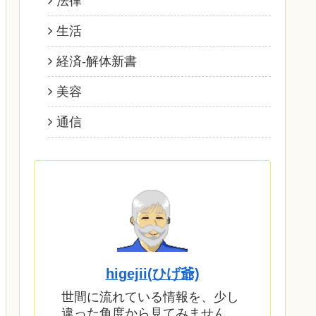
法律
生活
経済‐解体新書
美容
通信
higejii(ひげ爺)
世間に流れている情報を、少し
違った角度から見てみません